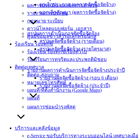
ยกเลิกประกาศ (ผลการจัดซื้อจัดจ้าง)
ผลการประเมิน และผลการสำรวจ
ความรู้
บอกเลิกสัญญา (ผลการจัดซื้อจัดจ้าง)
รายงานการประชุม
(Knowledge
Management)
กฎหมาย ระเบียบ
ดาวน์โหลดแบบฟอร์ม, เอกสาร
ติดต่อ
สรุปผลการดำเนินการจัดซื้อจัดจ้าง
ศูนย์ข้อมูลข่าวสารอิเล็กทรอนิกส์
สรุปผลจัดซื้อจัดจ้าง (รายเดือน)
ร้องเรียน ร้องทุกข์
เทศบาล
สรุปผลจัดซื้อจัดจ้าง (รายไตรมาส)
ร้องเรียน ร้องทุกข์เรื่องทั่วไป
ร้องเรียนการทุจริตและประพฤติมิชอบ
สายตรง
ติดต่อเทศบาล
นายก
รายงานผลการดำเนินการจัดซื้อจัดจ้างประจำปี
ติดต่อ-สอบถาม
ประวัติ
รายงานผลจัดซื้อจัดจ้าง (รอบ 6 เดือน)
หมายเลขโทรศัพท์
เทศบาล
รายงานผลจัดซื้อจัดจ้าง (ประจำปี)
แผนที่/ที่ตั้งสำนักงาน (Google Maps)
ผู้บริหาร
แผนที่
และ
แผนการซ่อมบำรุงพัสดุ
หัวหน้า
ส่วน
ราชการ
บริการและคลังข้อมูล
สภา
e-Service ขอรับบริการทางระบบออนไลน์ เทศบาลเมือ