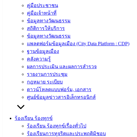
เทศบาล
คู่มือประชาชน
คู่มือเจ้าหน้าที่
สงวนลิขสิทธิ์ © 2563 เทศบาลเมืองอ่างศิลา จังหวัดชลบุรี |
angsilacity.go.th | Powered by
Buuscript
ข้อมูลทางวัฒนธรรม
สถิติการให้บริการ
‹
›
×
ข้อมูลทางวัฒนธรรม
‹
›
×
แพลตฟอร์มข้อมูลเมือง (City Data Platform : CDP)
ฐานข้อมูลเมือง
คลังความรู้
ผลการประเมิน และผลการสำรวจ
รายงานการประชุม
กฎหมาย ระเบียบ
ดาวน์โหลดแบบฟอร์ม, เอกสาร
ศูนย์ข้อมูลข่าวสารอิเล็กทรอนิกส์
ร้องเรียน ร้องทุกข์
ร้องเรียน ร้องทุกข์เรื่องทั่วไป
ร้องเรียนการทุจริตและประพฤติมิชอบ