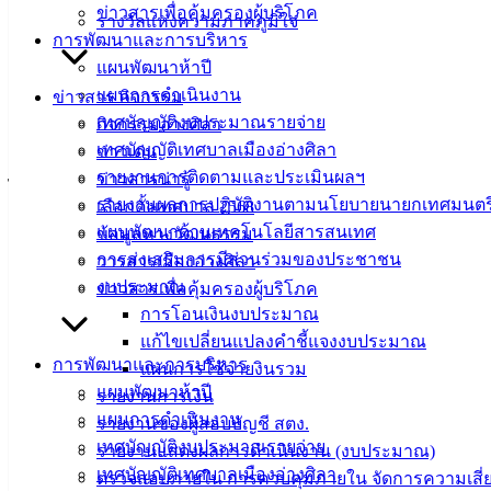
ข่าวสารเพื่อคุ้มครองผู้บริโภค
รางวัลแห่งความภาคภูมิใจ
การพัฒนาและการบริหาร
แผนพัฒนาห้าปี
แผนการดำเนินงาน
ข่าวสาร กิจกรรม
เทศบัญญัติงบประมาณรายจ่าย
กิจกรรมอ่างศิลา
เทศบัญญัติเทศบาลเมืองอ่างศิลา
ข่าวเด่น
(5 ธ.ค. 66) ที่สนามหน้าศาลากลางจังหวัดชลบุรี นางสาวพิสมัย
รายงานการติดตามและประเมินผลฯ
ข่าวสารน่ารู้
ไขแสง รองปลัดเทศบาล พร้อมด้วยหัวหน้าส่วนราชการ และ
รายงานผลการปฏิบัติงานตามนโยบายนายกเทศมนตร
เลือกตั้งเทศบาล 2568
พนักงาน เทศบาลเมืองอ่างศิลา เข้าร่วมพิธีวางพานพุ่มดอกไม้
แผนพัฒนาด้านเทคโนโลยีสารสนเทศ
ข้อมูลทางวัฒนธรรม
ถวายราชสักการะ เนื่องในวันคล้ายวันพระราชสมภพ พระบาท
การส่งเสริมการมีส่วนร่วมของประชาชน
วารสารเมืองอ่างศิลา
สมเด็จพระบรมชนกาธิเบศร มหาภูมิพลอดุลยเดชมหาราช บรม
งบประมาณ
ข่าวสารเพื่อคุ้มครองผู้บริโภค
นาถบพิตร วันชาติ และวันพ่อแห่งชาติ โดยมีข้าราชการ หน่วย
การโอนเงินงบประมาณ
งานภาครัฐ องค์กรเอกชน และประชาชน เข้าร่วมพิธีกันอย่าง
แก้ไขเปลี่ยนแปลงคำชี้แจงงบประมาณ
พร้อมเพรียง ซึ่งรัฐบาลกำหนดจัดกิจกรรมถวายราชสักการะดัง
การพัฒนาและการบริหาร
แผนการใช้จ่ายงินรวม
กล่าวขึ้นพร้อมกันทั่วประเทศ
แผนพัฒนาห้าปี
รายงานการเงิน
แผนการดำเนินงาน
รายงานของผู้สอบบัญชี สตง.
เทศบัญญัติงบประมาณรายจ่าย
รายงานแสดงผลการดำเนินงาน (งบประมาณ)
เทศบัญญัติเทศบาลเมืองอ่างศิลา
ตรวจสอบภายใน การควบคุมภายใน จัดการความเสี่