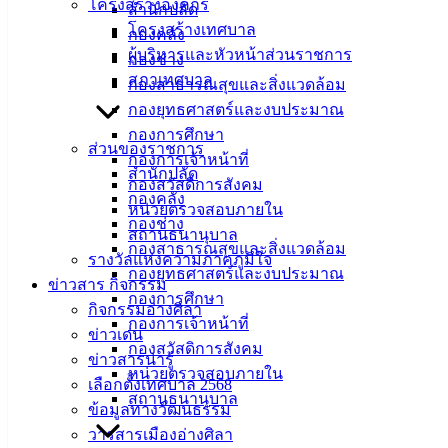
ศิลา
โครงสร้างองค์กร
สำนักปลัด
โครงสร้างเทศบาล
กองคลัง
ผู้บริหารและหัวหน้าส่วนราชการ
ที่ตั้ง :
กองช่าง
สภาเทศบาล
สำนักงาน
กองสาธารณสุขและสิ่งแวดล้อม
เทศบาลเมือง
กองยุทธศาสตร์และงบประมาณ
อ่างศิลา 90/338
กองการศึกษา
ส่วนของราชการ
ม.3 ต.เสม็ด
กองการเจ้าหน้าที่
สำนักปลัด
อ.เมือง จ.ชลบุรี
กองสวัสดิการสังคม
กองคลัง
20000
หน่วยตรวจสอบภายใน
กองช่าง
สถานธนานุบาล
ติดต่อ :
038-
กองสาธารณสุขและสิ่งแวดล้อม
รางวัลแห่งความภาคภูมิใจ
142-100-104
กองยุทธศาสตร์และงบประมาณ
ข่าวสาร กิจกรรม
กองการศึกษา
บริการ
กิจกรรมอ่างศิลา
กองการเจ้าหน้าที่
ข่าวเด่น
ประชาชน
กองสวัสดิการสังคม
ข่าวสารน่ารู้
หน่วยตรวจสอบภายใน
เลือกตั้งเทศบาล 2568
สถานธนานุบาล
ดาวน์โหลด
ข้อมูลทางวัฒนธรรม
แบบ
วารสารเมืองอ่างศิลา