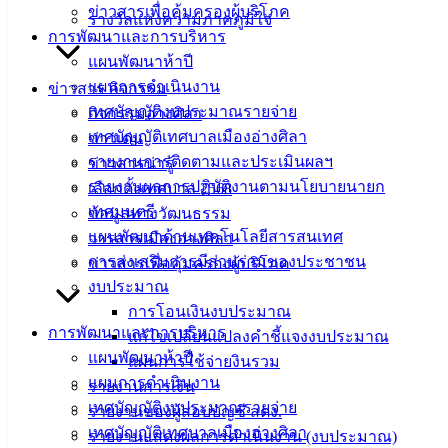
ฟอร์ม,
ข่าวสารเพื่อคุ้มครองผู้บริโภค
รางวัลแห่งความภาคภูมิใจ
เอกสาร
การพัฒนาและการบริหาร
คู่มือ
แผนพัฒนาห้าปี
สำหรับ
แผนการดำเนินงาน
ข่าวสาร กิจกรรม
ประชาชน/
เทศบัญญัติงบประมาณรายจ่าย
กิจกรรมอ่างศิลา
คู่มือการ
เทศบัญญัติเทศบาลเมืองอ่างศิลา
ข่าวเด่น
ปฏิบัติ
รายงานการติดตามและประเมินผลฯ
ข่าวสารน่ารู้
งาน
รายงานผลการปฏิบัติงานตามนโยบายนายก
เลือกตั้งเทศบาล 2568
ข่าวสาร
เทศมนตรี
ข้อมูลทางวัฒนธรรม
น่ารู้
แผนพัฒนาด้านเทคโนโลยีสารสนเทศ
วารสารเมืองอ่างศิลา
ศุนย์
การส่งเสริมการมีส่วนร่วมของประชาชน
ข่าวสารเพื่อคุ้มครองผู้บริโภค
ข้อมูล
งบประมาณ
ข่าวสาร
การโอนเงินงบประมาณ
อิเล็กทรอนิกส์
การพัฒนาและการบริหาร
แก้ไขเปลี่ยนแปลงคำชี้แจงงบประมาณ
องค์
แผนพัฒนาห้าปี
แผนการใช้จ่ายงินรวม
ความรู้
แผนการดำเนินงาน
รายงานการเงิน
(Knowledge
เทศบัญญัติงบประมาณรายจ่าย
รายงานของผู้สอบบัญชี สตง.
Management)
เทศบัญญัติเทศบาลเมืองอ่างศิลา
รายงานแสดงผลการดำเนินงาน (งบประมาณ)