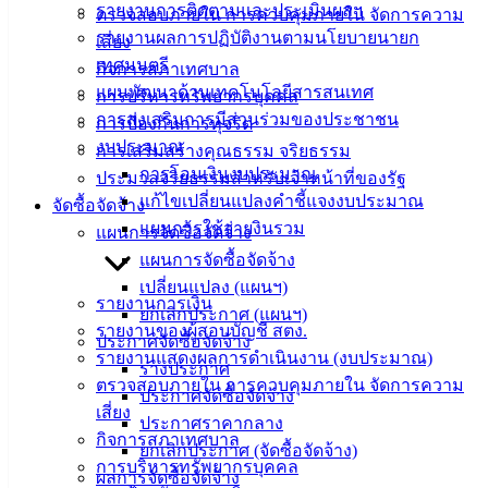
รายงานการติดตามและประเมินผลฯ
ตรวจสอบภายใน การควบคุมภายใน จัดการความ
ติดต่อ
รายงานผลการปฏิบัติงานตามนโยบายนายก
เสี่ยง
เทศบาล
เทศมนตรี
กิจการสภาเทศบาล
แผนพัฒนาด้านเทคโนโลยีสารสนเทศ
การบริหารทรัพยากรบุคคล
การส่งเสริมการมีส่วนร่วมของประชาชน
สายตรง
การป้องกันการทุจริต
งบประมาณ
นายก
การเสริมสร้างคุณธรรม จริยธรรม
การโอนเงินงบประมาณ
ประวัติ
ประมวลจริยธรรมสำหรับเจ้าหน้าที่ของรัฐ
แก้ไขเปลี่ยนแปลงคำชี้แจงงบประมาณ
เทศบาล
จัดซื้อจัดจ้าง
แผนการใช้จ่ายงินรวม
ผู้บริหาร
แผนการจัดซื้อจัดจ้าง
และ
แผนการจัดซื้อจัดจ้าง
หัวหน้า
เปลี่ยนแปลง (แผนฯ)
รายงานการเงิน
ส่วน
ยกเลิกประกาศ (แผนฯ)
รายงานของผู้สอบบัญชี สตง.
ราชการ
ประกาศจัดซื้อจัดจ้าง
รายงานแสดงผลการดำเนินงาน (งบประมาณ)
สภา
ร่างประกาศ
ตรวจสอบภายใน การควบคุมภายใน จัดการความ
เทศบาล
ประกาศจัดซื้อจัดจ้าง
เสี่ยง
ประกาศราคากลาง
สงวนลิขสิทธิ์ © 2563 เทศบาลเมืองอ่างศิลา จังหวัดชลบุรี |
กิจการสภาเทศบาล
ยกเลิกประกาศ (จัดซื้อจัดจ้าง)
angsilacity.go.th | Powered by
Buuscript
การบริหารทรัพยากรบุคคล
ผลการจัดซื้อจัดจ้าง