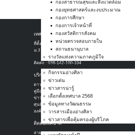
กองสาธารณสุขและสิ่งแวดล้อม
กองยุทธศาสตร์และงบประมาณ
กองการศึกษา
กองการเจ้าหน้าที่
กองสวัสดิการสังคม
เทศบาลเมืองอ่างศิลา
หน่วยตรวจสอบภายใน
ที่ตั้ง :
สำนักงานเทศบาลเมืองอ่างศิลา 90/338
สถานธนานุบาล
ม.3 ต.เสม็ด อ.เมือง จ.ชลบุรี 20000
รางวัลแห่งความภาคภูมิใจ
ติดต่อ :
038-142-100-104
ข่าวสาร กิจกรรม
กิจกรรมอ่างศิลา
บริการประชาชน
ข่าวเด่น
ดาวน์โหลดแบบฟอร์ม, เอกสาร
ข่าวสารน่ารู้
คู่มือสำหรับประชาชน/คู่มือการปฏิบัติงาน
เลือกตั้งเทศบาล 2568
ข่าวสารน่ารู้
ข้อมูลทางวัฒนธรรม
ศุนย์ข้อมูลข่าวสารอิเล็กทรอนิกส์
องค์ความรู้ (Knowledge Management)
วารสารเมืองอ่างศิลา
ข่าวสารเพื่อคุ้มครองผู้บริโภค
ติดต่อเทศบาล
การพัฒนาและการบริหาร
สายตรงนายก