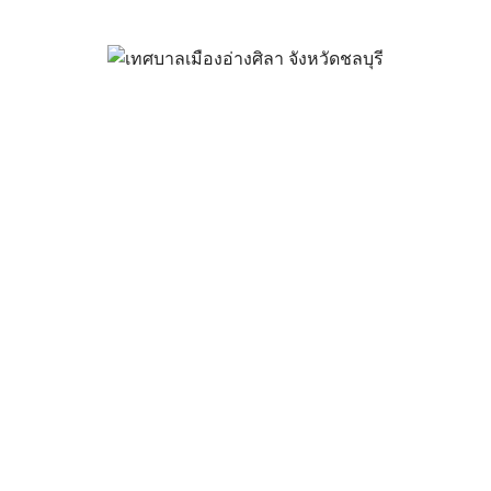
ารเสนอราคา ซื้อวัสดุสำนักงาน 4
พฤศจิกายน 24, 2023
vichakarn
จัดซื้อจัดจ้าง
,
ประกาศผู้ชนะ