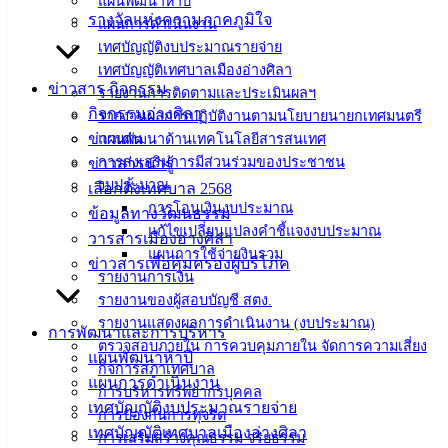
แผนพัฒนาห้าปี
แบบ
รางวัลแห่งความภาคภูมิใจ
แผนการดำเนินงาน
ฟอร์ม,
เทศบัญญัติงบประมาณรายจ่าย
เอกสาร
เทศบัญญัติเทศบาลเมืองอ่างศิลา
คู่มือ
ข่าวสาร กิจกรรม
รายงานการติดตามและประเมินผลฯ
สำหรับ
กิจกรรมอ่างศิลา
รายงานผลการปฏิบัติงานตามนโยบายนายกเทศมนตรี
ประชาชน/
ข่าวเด่น
แผนพัฒนาด้านเทคโนโลยีสารสนเทศ
คู่มือการ
การส่งเสริมการมีส่วนร่วมของประชาชน
ข่าวสารน่ารู้
ปฏิบัติ
งบประมาณ
เลือกตั้งเทศบาล 2568
งาน
การโอนเงินงบประมาณ
ข้อมูลทางวัฒนธรรม
แก้ไขเปลี่ยนแปลงคำชี้แจงงบประมาณ
ข่าวสาร
วารสารเมืองอ่างศิลา
แผนการใช้จ่ายงินรวม
น่ารู้
ข่าวสารเพื่อคุ้มครองผู้บริโภค
รายงานการเงิน
ศุนย์
รายงานของผู้สอบบัญชี สตง.
ข้อมูล
รายงานแสดงผลการดำเนินงาน (งบประมาณ)
ข่าวสาร
การพัฒนาและการบริหาร
ตรวจสอบภายใน การควบคุมภายใน จัดการความเสี่ยง
อิเล็กทรอนิกส์
แผนพัฒนาห้าปี
กิจการสภาเทศบาล
องค์
แผนการดำเนินงาน
การบริหารทรัพยากรบุคคล
ความรู้
เทศบัญญัติงบประมาณรายจ่าย
การป้องกันการทุจริต
(Knowledge
เทศบัญญัติเทศบาลเมืองอ่างศิลา
การเสริมสร้างคุณธรรม จริยธรรม
Management)