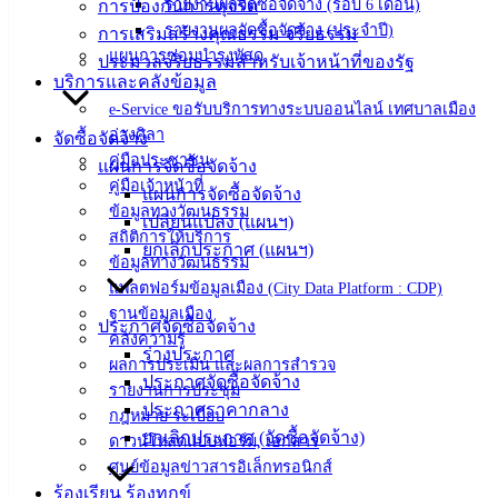
รายงานผลจัดซื้อจัดจ้าง (รอบ 6 เดือน)
การป้องกันการทุจริต
angsilacity.go.th | Powered by
Buuscript
รายงานผลจัดซื้อจัดจ้าง (ประจำปี)
การเสริมสร้างคุณธรรม จริยธรรม
‹
›
×
แผนการซ่อมบำรุงพัสดุ
ประมวลจริยธรรมสำหรับเจ้าหน้าที่ของรัฐ
บริการและคลังข้อมูล
‹
›
×
e-Service ขอรับบริการทางระบบออนไลน์ เทศบาลเมือง
อ่างศิลา
จัดซื้อจัดจ้าง
คู่มือประชาชน
แผนการจัดซื้อจัดจ้าง
คู่มือเจ้าหน้าที่
แผนการจัดซื้อจัดจ้าง
ข้อมูลทางวัฒนธรรม
เปลี่ยนแปลง (แผนฯ)
สถิติการให้บริการ
ยกเลิกประกาศ (แผนฯ)
ข้อมูลทางวัฒนธรรม
แพลตฟอร์มข้อมูลเมือง (City Data Platform : CDP)
ฐานข้อมูลเมือง
ประกาศจัดซื้อจัดจ้าง
คลังความรู้
ร่างประกาศ
ผลการประเมิน และผลการสำรวจ
ประกาศจัดซื้อจัดจ้าง
รายงานการประชุม
ประกาศราคากลาง
กฎหมาย ระเบียบ
ยกเลิกประกาศ (จัดซื้อจัดจ้าง)
ดาวน์โหลดแบบฟอร์ม, เอกสาร
ศูนย์ข้อมูลข่าวสารอิเล็กทรอนิกส์
ร้องเรียน ร้องทุกข์