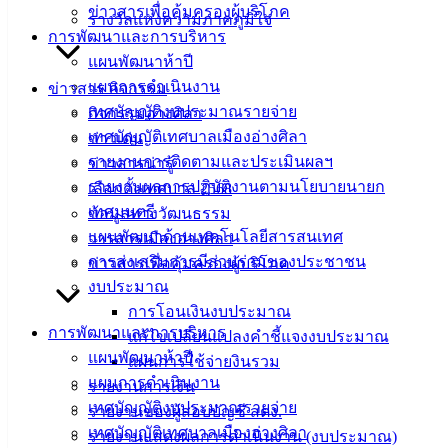
ซื้อวัสดุคอมพิวเตอร์ 16 รายการ-
ดาวน์โหลด
ข่าวสารเพื่อคุ้มครองผู้บริโภค
รางวัลแห่งความภาคภูมิใจ
การพัฒนาและการบริหาร
แผนพัฒนาห้าปี
เทศบาล
แผนการดำเนินงาน
ข่าวสาร กิจกรรม
เมืองอ่าง
เทศบัญญัติงบประมาณรายจ่าย
กิจกรรมอ่างศิลา
เทศบัญญัติเทศบาลเมืองอ่างศิลา
ข่าวเด่น
ศิลา
รายงานการติดตามและประเมินผลฯ
ข่าวสารน่ารู้
รายงานผลการปฏิบัติงานตามนโยบายนายก
เลือกตั้งเทศบาล 2568
ที่ตั้ง :
เทศมนตรี
ข้อมูลทางวัฒนธรรม
สำนักงาน
แผนพัฒนาด้านเทคโนโลยีสารสนเทศ
วารสารเมืองอ่างศิลา
เทศบาลเมือง
การส่งเสริมการมีส่วนร่วมของประชาชน
ข่าวสารเพื่อคุ้มครองผู้บริโภค
อ่างศิลา 90/338
งบประมาณ
ม.3 ต.เสม็ด
การโอนเงินงบประมาณ
อ.เมือง จ.ชลบุรี
การพัฒนาและการบริหาร
แก้ไขเปลี่ยนแปลงคำชี้แจงงบประมาณ
20000
แผนพัฒนาห้าปี
แผนการใช้จ่ายงินรวม
แผนการดำเนินงาน
รายงานการเงิน
ติดต่อ :
038-
เทศบัญญัติงบประมาณรายจ่าย
142-100-104
รายงานของผู้สอบบัญชี สตง.
เทศบัญญัติเทศบาลเมืองอ่างศิลา
รายงานแสดงผลการดำเนินงาน (งบประมาณ)