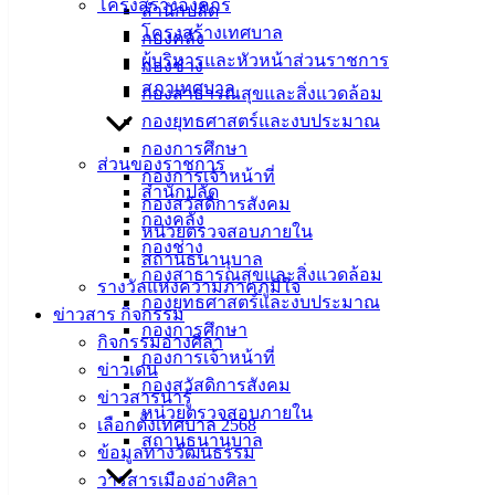
โครงสร้างองค์กร
สำนักปลัด
ที่ตั้ง :
โครงสร้างเทศบาล
กองคลัง
สำนักงาน
ผู้บริหารและหัวหน้าส่วนราชการ
กองช่าง
เทศบาลเมือง
สภาเทศบาล
กองสาธารณสุขและสิ่งแวดล้อม
อ่างศิลา 90/338
กองยุทธศาสตร์และงบประมาณ
ม.3 ต.เสม็ด
กองการศึกษา
อ.เมือง จ.ชลบุรี
ส่วนของราชการ
กองการเจ้าหน้าที่
20000
สำนักปลัด
กองสวัสดิการสังคม
กองคลัง
ติดต่อ :
038-
หน่วยตรวจสอบภายใน
142-100-104
กองช่าง
สถานธนานุบาล
กองสาธารณสุขและสิ่งแวดล้อม
รางวัลแห่งความภาคภูมิใจ
บริการ
กองยุทธศาสตร์และงบประมาณ
ข่าวสาร กิจกรรม
กองการศึกษา
ประชาชน
กิจกรรมอ่างศิลา
กองการเจ้าหน้าที่
ข่าวเด่น
กองสวัสดิการสังคม
ข่าวสารน่ารู้
ดาวน์โหลด
หน่วยตรวจสอบภายใน
เลือกตั้งเทศบาล 2568
แบบ
สถานธนานุบาล
ข้อมูลทางวัฒนธรรม
ฟอร์ม,
วารสารเมืองอ่างศิลา
เอกสาร