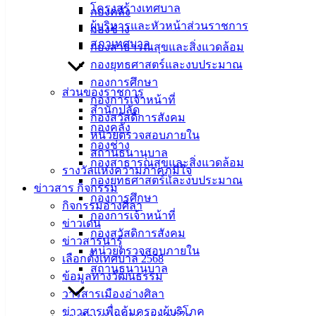
โครงสร้างเทศบาล
กองคลัง
ที่ตั้ง :
ผู้บริหารและหัวหน้าส่วนราชการ
กองช่าง
สำนักงาน
สภาเทศบาล
กองสาธารณสุขและสิ่งแวดล้อม
เทศบาลเมือง
กองยุทธศาสตร์และงบประมาณ
อ่างศิลา 90/338
กองการศึกษา
ม.3 ต.เสม็ด
ส่วนของราชการ
กองการเจ้าหน้าที่
อ.เมือง จ.ชลบุรี
สำนักปลัด
กองสวัสดิการสังคม
20000
กองคลัง
หน่วยตรวจสอบภายใน
กองช่าง
ติดต่อ :
038-
สถานธนานุบาล
กองสาธารณสุขและสิ่งแวดล้อม
142-100-104
รางวัลแห่งความภาคภูมิใจ
กองยุทธศาสตร์และงบประมาณ
ข่าวสาร กิจกรรม
บริการ
กองการศึกษา
กิจกรรมอ่างศิลา
กองการเจ้าหน้าที่
ข่าวเด่น
ประชาชน
กองสวัสดิการสังคม
ข่าวสารน่ารู้
หน่วยตรวจสอบภายใน
เลือกตั้งเทศบาล 2568
ดาวน์โหลด
สถานธนานุบาล
ข้อมูลทางวัฒนธรรม
แบบ
วารสารเมืองอ่างศิลา
ฟอร์ม,
ข่าวสารเพื่อคุ้มครองผู้บริโภค
เอกสาร