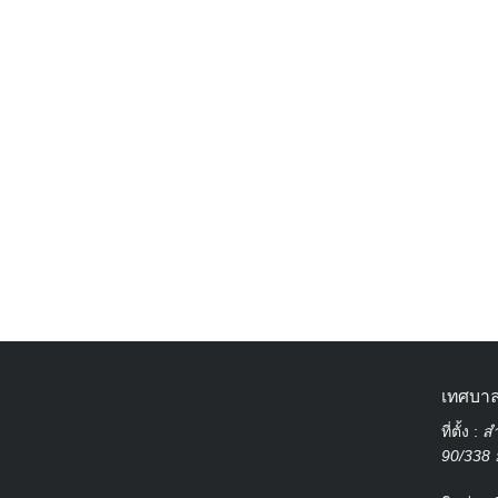
เทศบาล
ที่ตั้ง :
สำ
90/338 ม