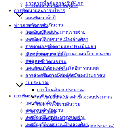
ข่าวสารเพื่อคุ้มครองผู้บริโภค
รางวัลแห่งความภาคภูมิใจ
การพัฒนาและการบริหาร
แผนพัฒนาห้าปี
นัดตรวจรับงานก่อสร้างถนน ซ.22 ต.บ้านปึก
ดาวน์โหลด
แผนการดำเนินงาน
ข่าวสาร กิจกรรม
เทศบัญญัติงบประมาณรายจ่าย
กิจกรรมอ่างศิลา
เทศบาล
เทศบัญญัติเทศบาลเมืองอ่างศิลา
ข่าวเด่น
เมืองอ่าง
รายงานการติดตามและประเมินผลฯ
ข่าวสารน่ารู้
รายงานผลการปฏิบัติงานตามนโยบายนายก
เลือกตั้งเทศบาล 2568
ศิลา
เทศมนตรี
ข้อมูลทางวัฒนธรรม
แผนพัฒนาด้านเทคโนโลยีสารสนเทศ
วารสารเมืองอ่างศิลา
ที่ตั้ง :
การส่งเสริมการมีส่วนร่วมของประชาชน
ข่าวสารเพื่อคุ้มครองผู้บริโภค
สำนักงาน
งบประมาณ
เทศบาลเมือง
การโอนเงินงบประมาณ
อ่างศิลา 90/338
การพัฒนาและการบริหาร
แก้ไขเปลี่ยนแปลงคำชี้แจงงบประมาณ
ม.3 ต.เสม็ด
แผนพัฒนาห้าปี
แผนการใช้จ่ายงินรวม
อ.เมือง จ.ชลบุรี
แผนการดำเนินงาน
รายงานการเงิน
20000
เทศบัญญัติงบประมาณรายจ่าย
รายงานของผู้สอบบัญชี สตง.
เทศบัญญัติเทศบาลเมืองอ่างศิลา
ติดต่อ :
038-
รายงานแสดงผลการดำเนินงาน (งบประมาณ)