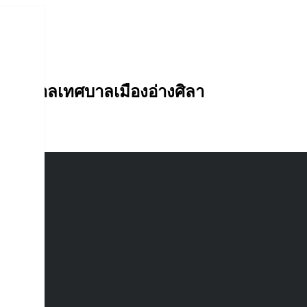
อ่างศิลา
านุบาลเทศบาลเมืองอ่างศิลา
ารู้