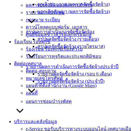
ยกเลิกประกาศ (ผลการจัดซื้อจัดจ้าง)
ผลการประเมิน และผลการสำรวจ
‹
›
×
บอกเลิกสัญญา (ผลการจัดซื้อจัดจ้าง)
รายงานการประชุม
‹
›
×
กฎหมาย ระเบียบ
ดาวน์โหลดแบบฟอร์ม, เอกสาร
สรุปผลการดำเนินการจัดซื้อจัดจ้าง
ศูนย์ข้อมูลข่าวสารอิเล็กทรอนิกส์
สรุปผลจัดซื้อจัดจ้าง (รายเดือน)
ร้องเรียน ร้องทุกข์
สรุปผลจัดซื้อจัดจ้าง (รายไตรมาส)
ร้องเรียน ร้องทุกข์เรื่องทั่วไป
ร้องเรียนการทุจริตและประพฤติมิชอบ
ติดต่อเทศบาล
รายงานผลการดำเนินการจัดซื้อจัดจ้างประจำปี
ติดต่อ-สอบถาม
รายงานผลจัดซื้อจัดจ้าง (รอบ 6 เดือน)
หมายเลขโทรศัพท์
รายงานผลจัดซื้อจัดจ้าง (ประจำปี)
แผนที่/ที่ตั้งสำนักงาน (Google Maps)
แผนที่
แผนการซ่อมบำรุงพัสดุ
บริการและคลังข้อมูล
e-Service ขอรับบริการทางระบบออนไลน์ เทศบาลเมือ