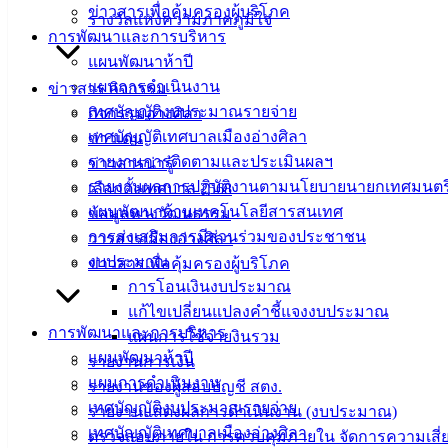
ข่าวสารเพื่อคุ้มครองผู้บริโภค
ศิลา
รางวัลแห่งความภาคภูมิใจ
การพัฒนาและการบริหาร
แผนพัฒนาห้าปี
ที่ตั้ง :
แผนการดำเนินงาน
ข่าวสาร กิจกรรม
สำนักงาน
เทศบัญญัติงบประมาณรายจ่าย
กิจกรรมอ่างศิลา
เทศบาลเมือง
เทศบัญญัติเทศบาลเมืองอ่างศิลา
ข่าวเด่น
อ่างศิลา 90/338
รายงานการติดตามและประเมินผลฯ
ข่าวสารน่ารู้
ม.3 ต.เสม็ด
รายงานผลการปฏิบัติงานตามนโยบายนายกเทศมนตร
เลือกตั้งเทศบาล 2568
อ.เมือง จ.ชลบุรี
แผนพัฒนาด้านเทคโนโลยีสารสนเทศ
ข้อมูลทางวัฒนธรรม
20000
การส่งเสริมการมีส่วนร่วมของประชาชน
วารสารเมืองอ่างศิลา
ติดต่อ :
038-
งบประมาณ
ข่าวสารเพื่อคุ้มครองผู้บริโภค
142-100-104
การโอนเงินงบประมาณ
แก้ไขเปลี่ยนแปลงคำชี้แจงงบประมาณ
บริการ
การพัฒนาและการบริหาร
แผนการใช้จ่ายงินรวม
แผนพัฒนาห้าปี
ประชาชน
รายงานการเงิน
แผนการดำเนินงาน
รายงานของผู้สอบบัญชี สตง.
เทศบัญญัติงบประมาณรายจ่าย
รายงานแสดงผลการดำเนินงาน (งบประมาณ)
ดาวน์โหลด
เทศบัญญัติเทศบาลเมืองอ่างศิลา
ตรวจสอบภายใน การควบคุมภายใน จัดการความเสี่
แบบ