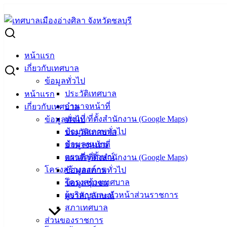
Skip
to
Search
content
for:
สถานการณ์โรคไข้เลือดออก ม.ค. – ส.ค. 66 พบผู้ป่วยสะสมกว่า 5
หน้าแรก
สถานการณ์โรคไข้เลือดออก ม.ค. – ส.ค. 66 
เกี่ยวกับเทศบาล
ข้อมูลทั่วไป
ประวัติเทศบาล
หน้าแรก
ตุลาคม 2, 2023
ตุลาคม 2, 2023
vichakarn
ข่าวสารน่ารู
อำนาจหน้าที่
เกี่ยวกับเทศบาล
สถานการณ์โรคไข้เลือดออก พ.ศ.2566
ดาวน์โหลด
แผนที่/ที่ตั้งสำนักงาน (Google Maps)
ข้อมูลทั่วไป
ข้อมูลสภาพทั่วไป
ประวัติเทศบาล
เทศบาลเมืองอ่างศิลา
ข้อมูลชุมชน
อำนาจหน้าที่
ตราสัญลักษณ์
แผนที่/ที่ตั้งสำนักงาน (Google Maps)
ที่ตั้ง :
สำนักงานเทศบาลเมืองอ่างศิลา 90/338 ม.3
โครงสร้างองค์กร
ข้อมูลสภาพทั่วไป
ต.เสม็ด อ.เมือง จ.ชลบุรี 20000
โครงสร้างเทศบาล
ข้อมูลชุมชน
ผู้บริหารและหัวหน้าส่วนราชการ
ตราสัญลักษณ์
ติดต่อ :
038-142-100-104
สภาเทศบาล
ส่วนของราชการ