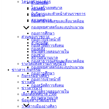
บริการประชาชน
โครงสร้างองค์กร
สำนักปลัด
โครงสร้างเทศบาล
กองคลัง
ดาวน์โหลดแบบฟอร์ม, เอกสาร
ผู้บริหารและหัวหน้าส่วนราชการ
กองช่าง
คู่มือสำหรับประชาชน/คู่มือการปฏิบัติงาน
สภาเทศบาล
กองสาธารณสุขและสิ่งแวดล้อม
ข่าวสารน่ารู้
กองยุทธศาสตร์และงบประมาณ
ศุนย์ข้อมูลข่าวสารอิเล็กทรอนิกส์
กองการศึกษา
ส่วนของราชการ
องค์ความรู้ (Knowledge Management)
กองการเจ้าหน้าที่
สำนักปลัด
กองสวัสดิการสังคม
กองคลัง
ติดต่อเทศบาล
หน่วยตรวจสอบภายใน
กองช่าง
สถานธนานุบาล
กองสาธารณสุขและสิ่งแวดล้อม
สายตรงนายก
รางวัลแห่งความภาคภูมิใจ
กองยุทธศาสตร์และงบประมาณ
ประวัติเทศบาล
ข่าวสาร กิจกรรม
กองการศึกษา
ผู้บริหารและหัวหน้าส่วนราชการ
กิจกรรมอ่างศิลา
กองการเจ้าหน้าที่
สภาเทศบาล
ข่าวเด่น
กองสวัสดิการสังคม
ข่าวสารน่ารู้
หน่วยตรวจสอบภายใน
สงวนลิขสิทธิ์ © 2563 เทศบาลเมืองอ่างศิลา จังหวัดชลบุรี | angsilac
เลือกตั้งเทศบาล 2568
สถานธนานุบาล
ข้อมูลทางวัฒนธรรม
‹
›
×
วารสารเมืองอ่างศิลา