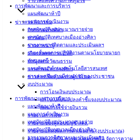
รางวัลแห่งความภาคภูมิใจ
การพัฒนาและการบริหาร
เทศบาล
แผนพัฒนาห้าปี
แผนการดำเนินงาน
ข่าวสาร กิจกรรม
เมืองอ่าง
เทศบัญญัติงบประมาณรายจ่าย
กิจกรรมอ่างศิลา
ศิลา
เทศบัญญัติเทศบาลเมืองอ่างศิลา
ข่าวเด่น
รายงานการติดตามและประเมินผลฯ
ข่าวสารน่ารู้
รายงานผลการปฏิบัติงานตามนโยบายนายก
เลือกตั้งเทศบาล 2568
ที่ตั้ง :
เทศมนตรี
ข้อมูลทางวัฒนธรรม
สำนักงาน
แผนพัฒนาด้านเทคโนโลยีสารสนเทศ
วารสารเมืองอ่างศิลา
เทศบาลเมือง
การส่งเสริมการมีส่วนร่วมของประชาชน
ข่าวสารเพื่อคุ้มครองผู้บริโภค
อ่างศิลา 90/338
งบประมาณ
ม.3 ต.เสม็ด
การโอนเงินงบประมาณ
อ.เมือง จ.ชลบุรี
การพัฒนาและการบริหาร
20000
แก้ไขเปลี่ยนแปลงคำชี้แจงงบประมาณ
แผนพัฒนาห้าปี
แผนการใช้จ่ายงินรวม
ติดต่อ :
038-
แผนการดำเนินงาน
รายงานการเงิน
142-100-104
เทศบัญญัติงบประมาณรายจ่าย
รายงานของผู้สอบบัญชี สตง.
เทศบัญญัติเทศบาลเมืองอ่างศิลา
รายงานแสดงผลการดำเนินงาน (งบประมาณ)
บริการ
รายงานการติดตามและประเมินผลฯ
ตรวจสอบภายใน การควบคุมภายใน จัดการความ