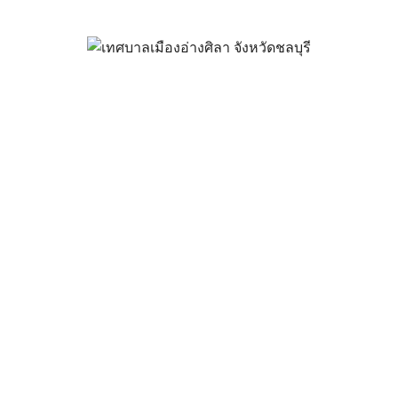
วยโรคไข้เลือดออกในช่วงที่มีการย
ทางสาธารณสุข กรณีโรคไข้เลือด
กันยายน 8, 2023
vichakarn
ข่าวสารน่ารู้