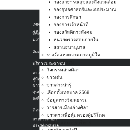
กองสาธารณสุขและสิ่งแวดล้อม
กองยุทธศาสตร์และงบประมาณ
กองการศึกษา
เทศบาลเมืองอ่างศิลา
กองการเจ้าหน้าที่
กองสวัสดิการสังคม
ที่ตั้ง :
สำนักงานเทศบาลเมืองอ่างศิลา 90/338
ม.3 ต.เสม็ด อ.เมือง จ.ชลบุรี 20000
หน่วยตรวจสอบภายใน
สถานธนานุบาล
ติดต่อ :
038-142-100-104
รางวัลแห่งความภาคภูมิใจ
ข่าวสาร กิจกรรม
บริการประชาชน
กิจกรรมอ่างศิลา
ดาวน์โหลดแบบฟอร์ม, เอกสาร
ข่าวเด่น
คู่มือสำหรับประชาชน/คู่มือการปฏิบัติงาน
ข่าวสารน่ารู้
ข่าวสารน่ารู้
ศุนย์ข้อมูลข่าวสารอิเล็กทรอนิกส์
เลือกตั้งเทศบาล 2568
องค์ความรู้ (Knowledge Management)
ข้อมูลทางวัฒนธรรม
วารสารเมืองอ่างศิลา
ติดต่อเทศบาล
ข่าวสารเพื่อคุ้มครองผู้บริโภค
สายตรงนายก
การพัฒนาและการบริหาร
ประวัติเทศบาล