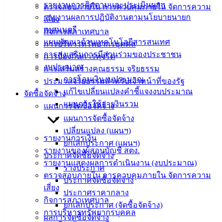
รายงานการติดตามและประเมินผลฯ
ตรวจสอบภายใน การควบคุมภายใน จัดการความ
ติดต่อ
รายงานผลการปฏิบัติงานตามนโยบายนายก
เสี่ยง
เทศบาล
เทศมนตรี
กิจการสภาเทศบาล
แผนพัฒนาด้านเทคโนโลยีสารสนเทศ
การบริหารทรัพยากรบุคคล
การส่งเสริมการมีส่วนร่วมของประชาชน
สายตรง
การป้องกันการทุจริต
งบประมาณ
นายก
การเสริมสร้างคุณธรรม จริยธรรม
การโอนเงินงบประมาณ
ประวัติ
ประมวลจริยธรรมสำหรับเจ้าหน้าที่ของรัฐ
แก้ไขเปลี่ยนแปลงคำชี้แจงงบประมาณ
เทศบาล
จัดซื้อจัดจ้าง
แผนการใช้จ่ายงินรวม
ผู้บริหาร
แผนการจัดซื้อจัดจ้าง
และ
แผนการจัดซื้อจัดจ้าง
หัวหน้า
เปลี่ยนแปลง (แผนฯ)
รายงานการเงิน
ส่วน
ยกเลิกประกาศ (แผนฯ)
รายงานของผู้สอบบัญชี สตง.
ราชการ
ประกาศจัดซื้อจัดจ้าง
รายงานแสดงผลการดำเนินงาน (งบประมาณ)
สภา
ร่างประกาศ
ตรวจสอบภายใน การควบคุมภายใน จัดการความ
เทศบาล
ประกาศจัดซื้อจัดจ้าง
เสี่ยง
ประกาศราคากลาง
สงวนลิขสิทธิ์ © 2563 เทศบาลเมืองอ่างศิลา จังหวัดชลบุรี |
กิจการสภาเทศบาล
ยกเลิกประกาศ (จัดซื้อจัดจ้าง)
angsilacity.go.th | Powered by
Buuscript
การบริหารทรัพยากรบุคคล
ผลการจัดซื้อจัดจ้าง