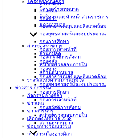
ศิลา
โครงสร้างองค์กร
สำนักปลัด
โครงสร้างเทศบาล
กองคลัง
ผู้บริหารและหัวหน้าส่วนราชการ
ที่ตั้ง :
กองช่าง
สภาเทศบาล
สำนักงาน
กองสาธารณสุขและสิ่งแวดล้อม
เทศบาลเมือง
กองยุทธศาสตร์และงบประมาณ
อ่างศิลา 90/338
กองการศึกษา
ส่วนของราชการ
ม.3 ต.เสม็ด
กองการเจ้าหน้าที่
สำนักปลัด
อ.เมือง จ.ชลบุรี
กองสวัสดิการสังคม
กองคลัง
20000
หน่วยตรวจสอบภายใน
กองช่าง
สถานธนานุบาล
ติดต่อ :
038-
กองสาธารณสุขและสิ่งแวดล้อม
รางวัลแห่งความภาคภูมิใจ
142-100-104
กองยุทธศาสตร์และงบประมาณ
ข่าวสาร กิจกรรม
กองการศึกษา
บริการ
กิจกรรมอ่างศิลา
กองการเจ้าหน้าที่
ข่าวเด่น
ประชาชน
กองสวัสดิการสังคม
ข่าวสารน่ารู้
หน่วยตรวจสอบภายใน
เลือกตั้งเทศบาล 2568
สถานธนานุบาล
ดาวน์โหลด
ข้อมูลทางวัฒนธรรม
แบบ
วารสารเมืองอ่างศิลา