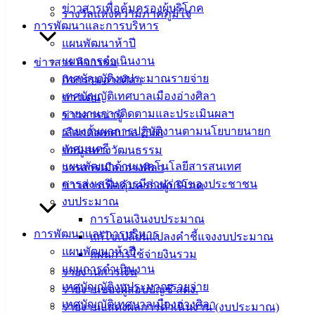
ฟอร์ม,
ข่าวสารเพื่อคุ้มครองผู้บริโภค
รางวัลแห่งความภาคภูมิใจ
เอกสาร
การพัฒนาและการบริหาร
คู่มือ
แผนพัฒนาห้าปี
สำหรับ
แผนการดำเนินงาน
ข่าวสาร กิจกรรม
ประชาชน/
เทศบัญญัติงบประมาณรายจ่าย
กิจกรรมอ่างศิลา
คู่มือการ
เทศบัญญัติเทศบาลเมืองอ่างศิลา
ข่าวเด่น
ปฏิบัติ
รายงานการติดตามและประเมินผลฯ
ข่าวสารน่ารู้
งาน
รายงานผลการปฏิบัติงานตามนโยบายนายก
เลือกตั้งเทศบาล 2568
ข่าวสาร
เทศมนตรี
ข้อมูลทางวัฒนธรรม
น่ารู้
แผนพัฒนาด้านเทคโนโลยีสารสนเทศ
วารสารเมืองอ่างศิลา
ศุนย์
การส่งเสริมการมีส่วนร่วมของประชาชน
ข่าวสารเพื่อคุ้มครองผู้บริโภค
ข้อมูล
งบประมาณ
ข่าวสาร
การโอนเงินงบประมาณ
อิเล็กทรอนิกส์
การพัฒนาและการบริหาร
แก้ไขเปลี่ยนแปลงคำชี้แจงงบประมาณ
องค์
แผนพัฒนาห้าปี
แผนการใช้จ่ายงินรวม
ความรู้
แผนการดำเนินงาน
รายงานการเงิน
(Knowledge
เทศบัญญัติงบประมาณรายจ่าย
รายงานของผู้สอบบัญชี สตง.
Management)
เทศบัญญัติเทศบาลเมืองอ่างศิลา
รายงานแสดงผลการดำเนินงาน (งบประมาณ)