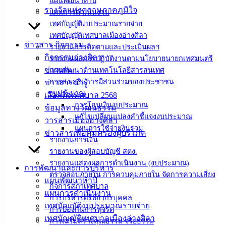
แผนพัฒนาห้าปี
เอกสาร
รางวัลแห่งความภาคภูมิใจ
แผนการดำเนินงาน
คู่มือ
เทศบัญญัติงบประมาณรายจ่าย
สำหรับ
เทศบัญญัติเทศบาลเมืองอ่างศิลา
ข่าวสาร กิจกรรม
ประชาชน/
รายงานการติดตามและประเมินผลฯ
กิจกรรมอ่างศิลา
คู่มือการ
รายงานผลการปฏิบัติงานตามนโยบายนายกเทศมนตรี
ข่าวเด่น
ปฏิบัติ
แผนพัฒนาด้านเทคโนโลยีสารสนเทศ
การส่งเสริมการมีส่วนร่วมของประชาชน
ข่าวสารน่ารู้
งาน
งบประมาณ
เลือกตั้งเทศบาล 2568
ข่าวสาร
การโอนเงินงบประมาณ
ข้อมูลทางวัฒนธรรม
น่ารู้
แก้ไขเปลี่ยนแปลงคำชี้แจงงบประมาณ
วารสารเมืองอ่างศิลา
ศุนย์
แผนการใช้จ่ายงินรวม
ข่าวสารเพื่อคุ้มครองผู้บริโภค
ข้อมูล
รายงานการเงิน
ข่าวสาร
รายงานของผู้สอบบัญชี สตง.
อิเล็กทรอนิกส์
รายงานแสดงผลการดำเนินงาน (งบประมาณ)
การพัฒนาและการบริหาร
องค์
ตรวจสอบภายใน การควบคุมภายใน จัดการความเสี่ยง
แผนพัฒนาห้าปี
ความรู้
กิจการสภาเทศบาล
แผนการดำเนินงาน
(Knowledge
การบริหารทรัพยากรบุคคล
Management)
เทศบัญญัติงบประมาณรายจ่าย
การป้องกันการทุจริต
เทศบัญญัติเทศบาลเมืองอ่างศิลา
การเสริมสร้างคุณธรรม จริยธรรม