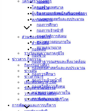
โครงสร้างองค์กร
กองคลัง
โครงสร้างเทศบาล
กองช่าง
ที่ตั้ง :
ผู้บริหารและหัวหน้าส่วนราชการ
กองสาธารณสุขและสิ่งแวดล้อม
สำนักงาน
กองยุทธศาสตร์และงบประมาณ
สภาเทศบาล
เทศบาลเมือง
กองการศึกษา
อ่างศิลา 90/338
กองการเจ้าหน้าที่
ม.3 ต.เสม็ด
กองสวัสดิการสังคม
ส่วนของราชการ
อ.เมือง จ.ชลบุรี
หน่วยตรวจสอบภายใน
สำนักปลัด
20000
สถานธนานุบาล
กองคลัง
รางวัลแห่งความภาคภูมิใจ
ติดต่อ :
038-
กองช่าง
ข่าวสาร กิจกรรม
142-100-104
กองสาธารณสุขและสิ่งแวดล้อม
กิจกรรมอ่างศิลา
กองยุทธศาสตร์และงบประมาณ
ข่าวเด่น
บริการ
กองการศึกษา
ข่าวสารน่ารู้
กองการเจ้าหน้าที่
ประชาชน
เลือกตั้งเทศบาล 2568
กองสวัสดิการสังคม
ข้อมูลทางวัฒนธรรม
หน่วยตรวจสอบภายใน
วารสารเมืองอ่างศิลา
ดาวน์โหลด
สถานธนานุบาล
ข่าวสารเพื่อคุ้มครองผู้บริโภค
แบบ
การพัฒนาและการบริหาร
ฟอร์ม,