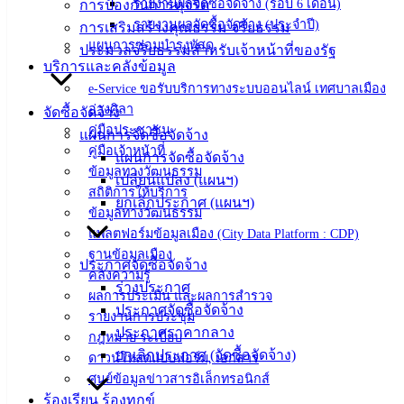
‹
›
×
รายงานผลจัดซื้อจัดจ้าง (รอบ 6 เดือน)
การป้องกันการทุจริต
รายงานผลจัดซื้อจัดจ้าง (ประจำปี)
การเสริมสร้างคุณธรรม จริยธรรม
‹
›
×
แผนการซ่อมบำรุงพัสดุ
ประมวลจริยธรรมสำหรับเจ้าหน้าที่ของรัฐ
บริการและคลังข้อมูล
e-Service ขอรับบริการทางระบบออนไลน์ เทศบาลเมือง
อ่างศิลา
จัดซื้อจัดจ้าง
คู่มือประชาชน
แผนการจัดซื้อจัดจ้าง
คู่มือเจ้าหน้าที่
แผนการจัดซื้อจัดจ้าง
ข้อมูลทางวัฒนธรรม
เปลี่ยนแปลง (แผนฯ)
สถิติการให้บริการ
ยกเลิกประกาศ (แผนฯ)
ข้อมูลทางวัฒนธรรม
แพลตฟอร์มข้อมูลเมือง (City Data Platform : CDP)
ฐานข้อมูลเมือง
ประกาศจัดซื้อจัดจ้าง
คลังความรู้
ร่างประกาศ
ผลการประเมิน และผลการสำรวจ
ประกาศจัดซื้อจัดจ้าง
รายงานการประชุม
ประกาศราคากลาง
กฎหมาย ระเบียบ
ยกเลิกประกาศ (จัดซื้อจัดจ้าง)
ดาวน์โหลดแบบฟอร์ม, เอกสาร
ศูนย์ข้อมูลข่าวสารอิเล็กทรอนิกส์
ร้องเรียน ร้องทุกข์