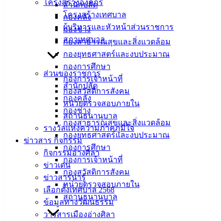
โครงสร้างองค์กร
สำนักปลัด
ศิลา
โครงสร้างเทศบาล
กองคลัง
ผู้บริหารและหัวหน้าส่วนราชการ
กองช่าง
สภาเทศบาล
ที่ตั้ง :
กองสาธารณสุขและสิ่งแวดล้อม
สำนักงาน
กองยุทธศาสตร์และงบประมาณ
เทศบาลเมือง
กองการศึกษา
ส่วนของราชการ
อ่างศิลา 90/338
กองการเจ้าหน้าที่
สำนักปลัด
ม.3 ต.เสม็ด
กองสวัสดิการสังคม
กองคลัง
อ.เมือง จ.ชลบุรี
หน่วยตรวจสอบภายใน
กองช่าง
20000
สถานธนานุบาล
กองสาธารณสุขและสิ่งแวดล้อม
รางวัลแห่งความภาคภูมิใจ
ติดต่อ :
038-
กองยุทธศาสตร์และงบประมาณ
ข่าวสาร กิจกรรม
142-100-104
กองการศึกษา
กิจกรรมอ่างศิลา
กองการเจ้าหน้าที่
บริการ
ข่าวเด่น
กองสวัสดิการสังคม
ข่าวสารน่ารู้
ประชาชน
หน่วยตรวจสอบภายใน
เลือกตั้งเทศบาล 2568
สถานธนานุบาล
ข้อมูลทางวัฒนธรรม
ดาวน์โหลด
วารสารเมืองอ่างศิลา