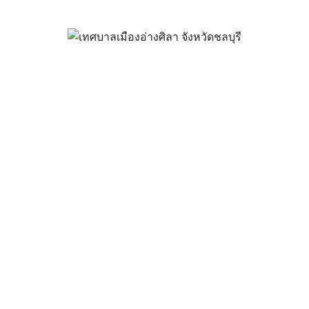
รี ขายทอดตลาดครุภัณฑ์ยานพาหน
ตลาด
สิงหาคม 15, 2023
vichakarn
ข่าวสารน่ารู้