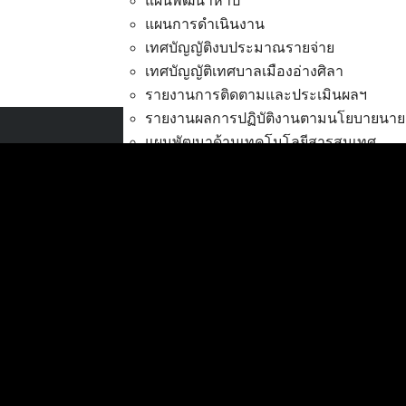
แผนพัฒนาห้าปี
แผนการดำเนินงาน
เทศบัญญัติงบประมาณรายจ่าย
เทศบัญญัติเทศบาลเมืองอ่างศิลา
ขายทอดตลาดครุภัณฑ์ยาน
รายงานการติดตามและประเมินผลฯ
รายงานผลการปฏิบัติงานตามนโยบายนาย
แผนพัฒนาด้านเทคโนโลยีสารสนเทศ
เทศบาลเมืองอ่างศิลา
การส่งเสริมการมีส่วนร่วมของประชาชน
ที่ตั้ง :
สำนักงานเทศบาลเมืองอ่างศิลา 90/338
งบประมาณ
ม.3 ต.เสม็ด อ.เมือง จ.ชลบุรี 20000
การโอนเงินงบประมาณ
แก้ไขเปลี่ยนแปลงคำชี้แจงงบประมาณ
ติดต่อ :
038-142-100-104
แผนการใช้จ่ายงินรวม
บริการประชาชน
รายงานการเงิน
ดาวน์โหลดแบบฟอร์ม, เอกสาร
รายงานของผู้สอบบัญชี สตง.
คู่มือสำหรับประชาชน/คู่มือการปฏิบัติงาน
รายงานแสดงผลการดำเนินงาน (งบประม
ข่าวสารน่ารู้
ตรวจสอบภายใน การควบคุมภายใน จัดการ
ศุนย์ข้อมูลข่าวสารอิเล็กทรอนิกส์
กิจการสภาเทศบาล
องค์ความรู้ (Knowledge Management)
การบริหารทรัพยากรบุคคล