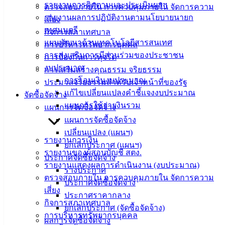
รายงานการติดตามและประเมินผลฯ
ตรวจสอบภายใน การควบคุมภายใน จัดการความ
เทศบาล
รายงานผลการปฏิบัติงานตามนโยบายนายก
เสี่ยง
เทศมนตรี
กิจการสภาเทศบาล
แผนพัฒนาด้านเทคโนโลยีสารสนเทศ
สายตรง
การบริหารทรัพยากรบุคคล
การส่งเสริมการมีส่วนร่วมของประชาชน
นายก
การป้องกันการทุจริต
งบประมาณ
ประวัติ
การเสริมสร้างคุณธรรม จริยธรรม
การโอนเงินงบประมาณ
เทศบาล
ประมวลจริยธรรมสำหรับเจ้าหน้าที่ของรัฐ
แก้ไขเปลี่ยนแปลงคำชี้แจงงบประมาณ
ผู้บริหาร
จัดซื้อจัดจ้าง
แผนการใช้จ่ายงินรวม
และ
แผนการจัดซื้อจัดจ้าง
หัวหน้า
แผนการจัดซื้อจัดจ้าง
ส่วน
เปลี่ยนแปลง (แผนฯ)
รายงานการเงิน
ราชการ
ยกเลิกประกาศ (แผนฯ)
รายงานของผู้สอบบัญชี สตง.
สภา
ประกาศจัดซื้อจัดจ้าง
รายงานแสดงผลการดำเนินงาน (งบประมาณ)
เทศบาล
ร่างประกาศ
ตรวจสอบภายใน การควบคุมภายใน จัดการความ
ประกาศจัดซื้อจัดจ้าง
สงวนลิขสิทธิ์ © 2563 เทศบาลเมืองอ่างศิลา จังหวัดชลบุรี |
เสี่ยง
ประกาศราคากลาง
angsilacity.go.th | Powered by
Buuscript
กิจการสภาเทศบาล
ยกเลิกประกาศ (จัดซื้อจัดจ้าง)
การบริหารทรัพยากรบุคคล
‹
›
×
ผลการจัดซื้อจัดจ้าง