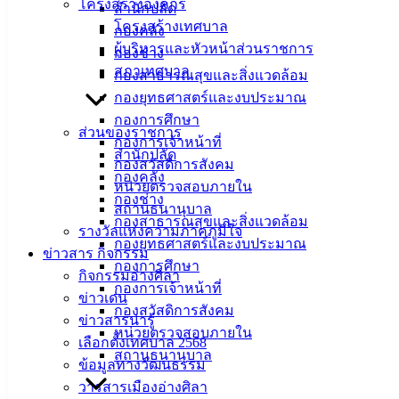
โครงสร้างองค์กร
สำนักปลัด
โครงสร้างเทศบาล
ที่ตั้ง :
กองคลัง
ผู้บริหารและหัวหน้าส่วนราชการ
สำนักงาน
กองช่าง
สภาเทศบาล
เทศบาลเมือง
กองสาธารณสุขและสิ่งแวดล้อม
อ่างศิลา 90/338
กองยุทธศาสตร์และงบประมาณ
ม.3 ต.เสม็ด
กองการศึกษา
ส่วนของราชการ
อ.เมือง จ.ชลบุรี
กองการเจ้าหน้าที่
สำนักปลัด
20000
กองสวัสดิการสังคม
กองคลัง
หน่วยตรวจสอบภายใน
ติดต่อ :
038-
กองช่าง
สถานธนานุบาล
142-100-104
กองสาธารณสุขและสิ่งแวดล้อม
รางวัลแห่งความภาคภูมิใจ
กองยุทธศาสตร์และงบประมาณ
บริการ
ข่าวสาร กิจกรรม
กองการศึกษา
กิจกรรมอ่างศิลา
ประชาชน
กองการเจ้าหน้าที่
ข่าวเด่น
กองสวัสดิการสังคม
ข่าวสารน่ารู้
หน่วยตรวจสอบภายใน
ดาวน์โหลด
เลือกตั้งเทศบาล 2568
สถานธนานุบาล
แบบ
ข้อมูลทางวัฒนธรรม
ฟอร์ม,
วารสารเมืองอ่างศิลา