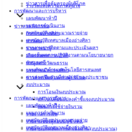
เอกสาร
ข่าวสารเพื่อคุ้มครองผู้บริโภค
รางวัลแห่งความภาคภูมิใจ
คู่มือ
การพัฒนาและการบริหาร
สำหรับ
แผนพัฒนาห้าปี
ประชาชน/
แผนการดำเนินงาน
ข่าวสาร กิจกรรม
คู่มือการ
เทศบัญญัติงบประมาณรายจ่าย
กิจกรรมอ่างศิลา
ปฏิบัติ
เทศบัญญัติเทศบาลเมืองอ่างศิลา
ข่าวเด่น
งาน
รายงานการติดตามและประเมินผลฯ
ข่าวสารน่ารู้
ข่าวสาร
รายงานผลการปฏิบัติงานตามนโยบายนายก
เลือกตั้งเทศบาล 2568
น่ารู้
เทศมนตรี
ข้อมูลทางวัฒนธรรม
ศุนย์
แผนพัฒนาด้านเทคโนโลยีสารสนเทศ
วารสารเมืองอ่างศิลา
ข้อมูล
การส่งเสริมการมีส่วนร่วมของประชาชน
ข่าวสารเพื่อคุ้มครองผู้บริโภค
ข่าวสาร
งบประมาณ
อิเล็กทรอนิกส์
การโอนเงินงบประมาณ
องค์
การพัฒนาและการบริหาร
แก้ไขเปลี่ยนแปลงคำชี้แจงงบประมาณ
ความรู้
แผนพัฒนาห้าปี
แผนการใช้จ่ายงินรวม
(Knowledge
แผนการดำเนินงาน
รายงานการเงิน
Management)
เทศบัญญัติงบประมาณรายจ่าย
รายงานของผู้สอบบัญชี สตง.
เทศบัญญัติเทศบาลเมืองอ่างศิลา
รายงานแสดงผลการดำเนินงาน (งบประมาณ)
ติดต่อ