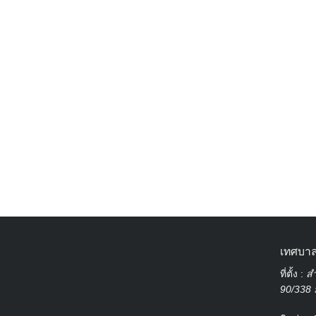
เทศบาล
ที่ตั้ง :
สำ
90/338 ม