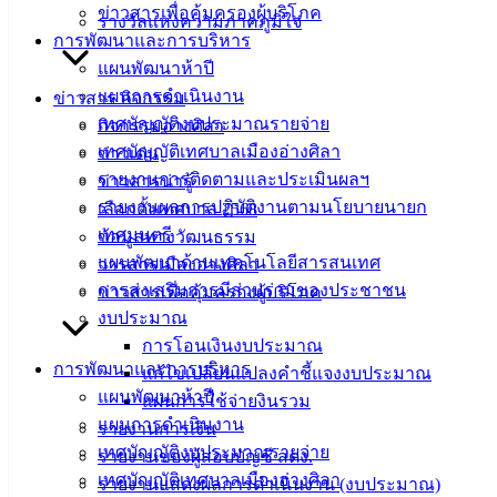
ซ่อมรถยนต์ ทะเบียน ขง 7240 ชลบุรี
ดาวน์โหลด
ข่าวสารเพื่อคุ้มครองผู้บริโภค
รางวัลแห่งความภาคภูมิใจ
การพัฒนาและการบริหาร
แผนพัฒนาห้าปี
เทศบาล
แผนการดำเนินงาน
ข่าวสาร กิจกรรม
เมืองอ่าง
เทศบัญญัติงบประมาณรายจ่าย
กิจกรรมอ่างศิลา
เทศบัญญัติเทศบาลเมืองอ่างศิลา
ข่าวเด่น
ศิลา
รายงานการติดตามและประเมินผลฯ
ข่าวสารน่ารู้
รายงานผลการปฏิบัติงานตามนโยบายนายก
เลือกตั้งเทศบาล 2568
ที่ตั้ง :
เทศมนตรี
ข้อมูลทางวัฒนธรรม
สำนักงาน
แผนพัฒนาด้านเทคโนโลยีสารสนเทศ
วารสารเมืองอ่างศิลา
เทศบาลเมือง
การส่งเสริมการมีส่วนร่วมของประชาชน
ข่าวสารเพื่อคุ้มครองผู้บริโภค
อ่างศิลา 90/338
งบประมาณ
ม.3 ต.เสม็ด
การโอนเงินงบประมาณ
อ.เมือง จ.ชลบุรี
การพัฒนาและการบริหาร
แก้ไขเปลี่ยนแปลงคำชี้แจงงบประมาณ
20000
แผนพัฒนาห้าปี
แผนการใช้จ่ายงินรวม
แผนการดำเนินงาน
รายงานการเงิน
ติดต่อ :
038-
เทศบัญญัติงบประมาณรายจ่าย
142-100-104
รายงานของผู้สอบบัญชี สตง.
เทศบัญญัติเทศบาลเมืองอ่างศิลา
รายงานแสดงผลการดำเนินงาน (งบประมาณ)