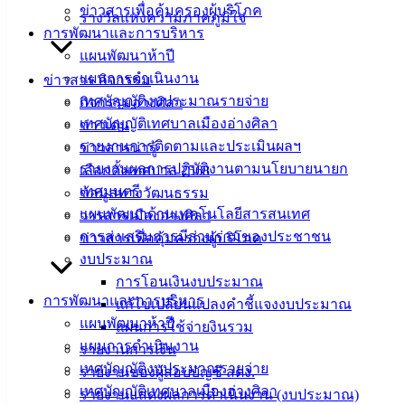
ข่าวสารเพื่อคุ้มครองผู้บริโภค
รางวัลแห่งความภาคภูมิใจ
MX-M464N_20230717_113326
ดาวน์โหลด
การพัฒนาและการบริหาร
แผนพัฒนาห้าปี
แผนการดำเนินงาน
ข่าวสาร กิจกรรม
เทศบาล
เทศบัญญัติงบประมาณรายจ่าย
กิจกรรมอ่างศิลา
เมืองอ่าง
เทศบัญญัติเทศบาลเมืองอ่างศิลา
ข่าวเด่น
รายงานการติดตามและประเมินผลฯ
ข่าวสารน่ารู้
ศิลา
รายงานผลการปฏิบัติงานตามนโยบายนายก
เลือกตั้งเทศบาล 2568
เทศมนตรี
ข้อมูลทางวัฒนธรรม
ที่ตั้ง :
แผนพัฒนาด้านเทคโนโลยีสารสนเทศ
วารสารเมืองอ่างศิลา
สำนักงาน
การส่งเสริมการมีส่วนร่วมของประชาชน
ข่าวสารเพื่อคุ้มครองผู้บริโภค
เทศบาลเมือง
งบประมาณ
อ่างศิลา 90/338
การโอนเงินงบประมาณ
ม.3 ต.เสม็ด
การพัฒนาและการบริหาร
แก้ไขเปลี่ยนแปลงคำชี้แจงงบประมาณ
อ.เมือง จ.ชลบุรี
แผนพัฒนาห้าปี
แผนการใช้จ่ายงินรวม
20000
แผนการดำเนินงาน
รายงานการเงิน
เทศบัญญัติงบประมาณรายจ่าย
รายงานของผู้สอบบัญชี สตง.
ติดต่อ :
038-
เทศบัญญัติเทศบาลเมืองอ่างศิลา
142-100-104
รายงานแสดงผลการดำเนินงาน (งบประมาณ)