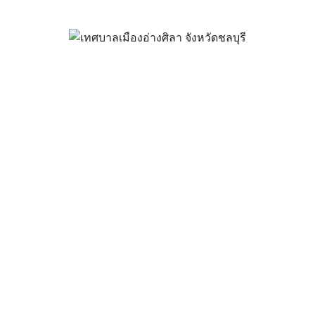
 ปีงบประมาณ พ.ศ. 2566 (เพิ่มเติ
มิถุนายน 29, 2023
vichakarn
จัดซื้อจัดจ้าง
,
แผนการจัดซื้อจัดจ้าง