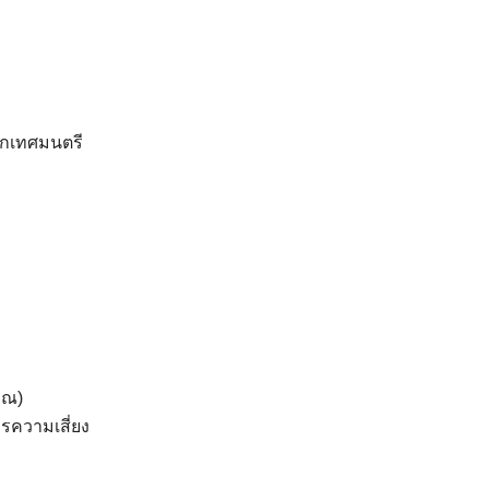
ดาวน์โหลด
กเทศมนตรี
าณ)
ความเสี่ยง