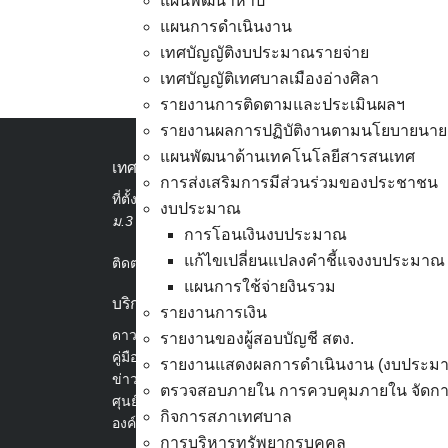
แผนพัฒนาห้าปี
แผนการดำเนินงาน
เทศบัญญัติงบประมาณรายจ่าย
เทศบัญญัติเทศบาลเมืองอ่างศิลา
แผนจัดซื้อจัดจ้างเพิ่มเติม
รายงานการติดตามและประเมินผลฯ
รายงานผลการปฏิบัติงานตามนโยบายนาย
แผนพัฒนาด้านเทคโนโลยีสารสนเทศ
เทศบาลเมืองอ่างศิลา
การส่งเสริมการมีส่วนร่วมของประชาชน
ที่ตั้ง :
สำนักงานเทศบาลเมืองอ่างศิลา 90/338
งบประมาณ
ม.3 ต.เสม็ด อ.เมือง จ.ชลบุรี 20000
การโอนเงินงบประมาณ
แก้ไขเปลี่ยนแปลงคำชี้แจงงบประมาณ
ติดต่อ :
038-142-100-104
แผนการใช้จ่ายงินรวม
บริการประชาชน
รายงานการเงิน
ดาวน์โหลดแบบฟอร์ม, เอกสาร
รายงานของผู้สอบบัญชี สตง.
คู่มือสำหรับประชาชน/คู่มือการปฏิบัติงาน
รายงานแสดงผลการดำเนินงาน (งบประม
ข่าวสารน่ารู้
ตรวจสอบภายใน การควบคุมภายใน จัดการ
ศุนย์ข้อมูลข่าวสารอิเล็กทรอนิกส์
กิจการสภาเทศบาล
องค์ความรู้ (Knowledge Management)
การบริหารทรัพยากรบุคคล