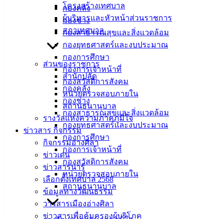
เมืองอ่าง
โครงสร้างเทศบาล
กองคลัง
ผู้บริหารและหัวหน้าส่วนราชการ
กองช่าง
ศิลา
สภาเทศบาล
กองสาธารณสุขและสิ่งแวดล้อม
กองยุทธศาสตร์และงบประมาณ
ที่ตั้ง :
กองการศึกษา
สำนักงาน
ส่วนของราชการ
กองการเจ้าหน้าที่
เทศบาลเมือง
สำนักปลัด
กองสวัสดิการสังคม
อ่างศิลา 90/338
กองคลัง
หน่วยตรวจสอบภายใน
ม.3 ต.เสม็ด
กองช่าง
สถานธนานุบาล
อ.เมือง จ.ชลบุรี
กองสาธารณสุขและสิ่งแวดล้อม
รางวัลแห่งความภาคภูมิใจ
20000
กองยุทธศาสตร์และงบประมาณ
ข่าวสาร กิจกรรม
กองการศึกษา
ติดต่อ :
038-
กิจกรรมอ่างศิลา
กองการเจ้าหน้าที่
142-100-104
ข่าวเด่น
กองสวัสดิการสังคม
ข่าวสารน่ารู้
บริการ
หน่วยตรวจสอบภายใน
เลือกตั้งเทศบาล 2568
สถานธนานุบาล
ข้อมูลทางวัฒนธรรม
ประชาชน
วารสารเมืองอ่างศิลา
ข่าวสารเพื่อคุ้มครองผู้บริโภค
ดาวน์โหลด