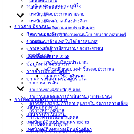
แผนพัฒนาห้าปี
ฟอร์ม,
รางวัลแห่งความภาคภูมิใจ
แผนการดำเนินงาน
เอกสาร
เทศบัญญัติงบประมาณรายจ่าย
คู่มือ
เทศบัญญัติเทศบาลเมืองอ่างศิลา
สำหรับ
ข่าวสาร กิจกรรม
รายงานการติดตามและประเมินผลฯ
ประชาชน/
กิจกรรมอ่างศิลา
รายงานผลการปฏิบัติงานตามนโยบายนายกเทศมนตรี
คู่มือการ
ข่าวเด่น
แผนพัฒนาด้านเทคโนโลยีสารสนเทศ
ปฏิบัติ
การส่งเสริมการมีส่วนร่วมของประชาชน
ข่าวสารน่ารู้
งาน
งบประมาณ
เลือกตั้งเทศบาล 2568
ข่าวสาร
การโอนเงินงบประมาณ
ข้อมูลทางวัฒนธรรม
แก้ไขเปลี่ยนแปลงคำชี้แจงงบประมาณ
น่ารู้
วารสารเมืองอ่างศิลา
แผนการใช้จ่ายงินรวม
ศุนย์
ข่าวสารเพื่อคุ้มครองผู้บริโภค
รายงานการเงิน
ข้อมูล
รายงานของผู้สอบบัญชี สตง.
ข่าวสาร
รายงานแสดงผลการดำเนินงาน (งบประมาณ)
อิเล็กทรอนิกส์
การพัฒนาและการบริหาร
ตรวจสอบภายใน การควบคุมภายใน จัดการความเสี่ยง
องค์
แผนพัฒนาห้าปี
กิจการสภาเทศบาล
ความรู้
แผนการดำเนินงาน
การบริหารทรัพยากรบุคคล
(Knowledge
เทศบัญญัติงบประมาณรายจ่าย
การป้องกันการทุจริต
Management)
เทศบัญญัติเทศบาลเมืองอ่างศิลา
การเสริมสร้างคุณธรรม จริยธรรม