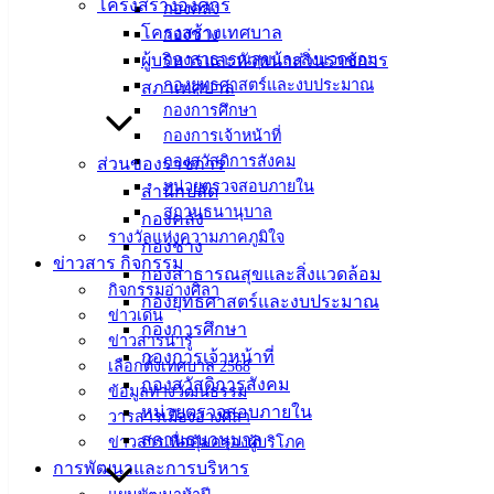
ศิลา
โครงสร้างองค์กร
กองคลัง
โครงสร้างเทศบาล
กองช่าง
ผู้บริหารและหัวหน้าส่วนราชการ
กองสาธารณสุขและสิ่งแวดล้อม
ที่ตั้ง :
กองยุทธศาสตร์และงบประมาณ
สภาเทศบาล
สำนักงาน
กองการศึกษา
เทศบาลเมือง
กองการเจ้าหน้าที่
อ่างศิลา 90/338
กองสวัสดิการสังคม
ส่วนของราชการ
ม.3 ต.เสม็ด
หน่วยตรวจสอบภายใน
สำนักปลัด
อ.เมือง จ.ชลบุรี
สถานธนานุบาล
กองคลัง
20000
รางวัลแห่งความภาคภูมิใจ
กองช่าง
ข่าวสาร กิจกรรม
ติดต่อ :
038-
กองสาธารณสุขและสิ่งแวดล้อม
142-100-104
กิจกรรมอ่างศิลา
กองยุทธศาสตร์และงบประมาณ
ข่าวเด่น
กองการศึกษา
บริการ
ข่าวสารน่ารู้
กองการเจ้าหน้าที่
เลือกตั้งเทศบาล 2568
ประชาชน
กองสวัสดิการสังคม
ข้อมูลทางวัฒนธรรม
หน่วยตรวจสอบภายใน
วารสารเมืองอ่างศิลา
สถานธนานุบาล
ข่าวสารเพื่อคุ้มครองผู้บริโภค
ดาวน์โหลด
การพัฒนาและการบริหาร
แบบ