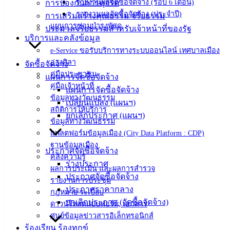
รายงานผลจัดซื้อจัดจ้าง (รอบ 6 เดือน)
การป้องกันการทุจริต
‹
›
×
รายงานผลจัดซื้อจัดจ้าง (ประจำปี)
การเสริมสร้างคุณธรรม จริยธรรม
แผนการซ่อมบำรุงพัสดุ
‹
›
×
ประมวลจริยธรรมสำหรับเจ้าหน้าที่ของรัฐ
บริการและคลังข้อมูล
e-Service ขอรับบริการทางระบบออนไลน์ เทศบาลเมือง
อ่างศิลา
จัดซื้อจัดจ้าง
คู่มือประชาชน
แผนการจัดซื้อจัดจ้าง
คู่มือเจ้าหน้าที่
แผนการจัดซื้อจัดจ้าง
ข้อมูลทางวัฒนธรรม
เปลี่ยนแปลง (แผนฯ)
สถิติการให้บริการ
ยกเลิกประกาศ (แผนฯ)
ข้อมูลทางวัฒนธรรม
แพลตฟอร์มข้อมูลเมือง (City Data Platform : CDP)
ฐานข้อมูลเมือง
ประกาศจัดซื้อจัดจ้าง
คลังความรู้
ร่างประกาศ
ผลการประเมิน และผลการสำรวจ
ประกาศจัดซื้อจัดจ้าง
รายงานการประชุม
ประกาศราคากลาง
กฎหมาย ระเบียบ
ยกเลิกประกาศ (จัดซื้อจัดจ้าง)
ดาวน์โหลดแบบฟอร์ม, เอกสาร
ศูนย์ข้อมูลข่าวสารอิเล็กทรอนิกส์
ร้องเรียน ร้องทุกข์