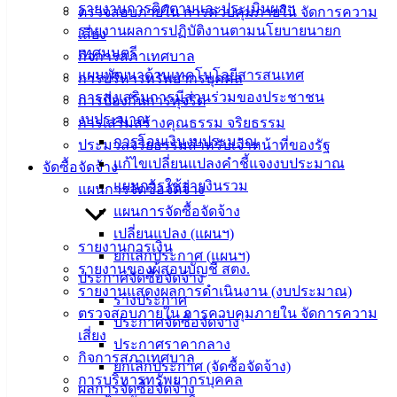
รายงานการติดตามและประเมินผลฯ
ตรวจสอบภายใน การควบคุมภายใน จัดการความ
ติดต่อ
รายงานผลการปฏิบัติงานตามนโยบายนายก
เสี่ยง
เทศมนตรี
กิจการสภาเทศบาล
เทศบาล
แผนพัฒนาด้านเทคโนโลยีสารสนเทศ
การบริหารทรัพยากรบุคคล
การส่งเสริมการมีส่วนร่วมของประชาชน
การป้องกันการทุจริต
สายตรง
งบประมาณ
การเสริมสร้างคุณธรรม จริยธรรม
นายก
การโอนเงินงบประมาณ
ประมวลจริยธรรมสำหรับเจ้าหน้าที่ของรัฐ
ประวัติ
แก้ไขเปลี่ยนแปลงคำชี้แจงงบประมาณ
จัดซื้อจัดจ้าง
เทศบาล
แผนการใช้จ่ายงินรวม
แผนการจัดซื้อจัดจ้าง
ผู้บริหาร
แผนการจัดซื้อจัดจ้าง
และ
เปลี่ยนแปลง (แผนฯ)
หัวหน้า
รายงานการเงิน
ยกเลิกประกาศ (แผนฯ)
ส่วน
รายงานของผู้สอบบัญชี สตง.
ประกาศจัดซื้อจัดจ้าง
ราชการ
รายงานแสดงผลการดำเนินงาน (งบประมาณ)
ร่างประกาศ
สภา
ตรวจสอบภายใน การควบคุมภายใน จัดการความ
ประกาศจัดซื้อจัดจ้าง
เทศบาล
เสี่ยง
ประกาศราคากลาง
กิจการสภาเทศบาล
ยกเลิกประกาศ (จัดซื้อจัดจ้าง)
สงวนลิขสิทธิ์ © 2563 เทศบาลเมืองอ่างศิลา จังหวัดชลบุรี |
การบริหารทรัพยากรบุคคล
ผลการจัดซื้อจัดจ้าง
angsilacity.go.th | Powered by
Buuscript