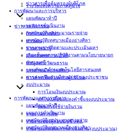
ข่าวสารเพื่อคุ้มครองผู้บริโภค
รางวัลแห่งความภาคภูมิใจ
ฟอร์ม,
การพัฒนาและการบริหาร
เอกสาร
แผนพัฒนาห้าปี
คู่มือ
แผนการดำเนินงาน
ข่าวสาร กิจกรรม
สำหรับ
เทศบัญญัติงบประมาณรายจ่าย
กิจกรรมอ่างศิลา
ประชาชน/
เทศบัญญัติเทศบาลเมืองอ่างศิลา
ข่าวเด่น
คู่มือการ
รายงานการติดตามและประเมินผลฯ
ข่าวสารน่ารู้
ปฏิบัติ
รายงานผลการปฏิบัติงานตามนโยบายนายก
เลือกตั้งเทศบาล 2568
งาน
เทศมนตรี
ข้อมูลทางวัฒนธรรม
ข่าวสาร
แผนพัฒนาด้านเทคโนโลยีสารสนเทศ
วารสารเมืองอ่างศิลา
น่ารู้
การส่งเสริมการมีส่วนร่วมของประชาชน
ข่าวสารเพื่อคุ้มครองผู้บริโภค
ศุนย์
งบประมาณ
ข้อมูล
การโอนเงินงบประมาณ
ข่าวสาร
การพัฒนาและการบริหาร
แก้ไขเปลี่ยนแปลงคำชี้แจงงบประมาณ
อิเล็กทรอนิกส์
แผนพัฒนาห้าปี
แผนการใช้จ่ายงินรวม
องค์
แผนการดำเนินงาน
รายงานการเงิน
ความรู้
เทศบัญญัติงบประมาณรายจ่าย
รายงานของผู้สอบบัญชี สตง.
(Knowledge
เทศบัญญัติเทศบาลเมืองอ่างศิลา
Management)
รายงานแสดงผลการดำเนินงาน (งบประมาณ)