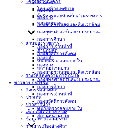
โครงสร้างองค์กร
สำนักปลัด
ศิลา
โครงสร้างเทศบาล
กองคลัง
ผู้บริหารและหัวหน้าส่วนราชการ
กองช่าง
ที่ตั้ง :
สภาเทศบาล
กองสาธารณสุขและสิ่งแวดล้อม
สำนักงาน
กองยุทธศาสตร์และงบประมาณ
เทศบาลเมือง
กองการศึกษา
ส่วนของราชการ
อ่างศิลา 90/338
กองการเจ้าหน้าที่
สำนักปลัด
ม.3 ต.เสม็ด
กองสวัสดิการสังคม
กองคลัง
อ.เมือง จ.ชลบุรี
หน่วยตรวจสอบภายใน
20000
กองช่าง
สถานธนานุบาล
กองสาธารณสุขและสิ่งแวดล้อม
ติดต่อ :
038-
รางวัลแห่งความภาคภูมิใจ
กองยุทธศาสตร์และงบประมาณ
142-100-104
ข่าวสาร กิจกรรม
กองการศึกษา
กิจกรรมอ่างศิลา
กองการเจ้าหน้าที่
บริการ
ข่าวเด่น
กองสวัสดิการสังคม
ข่าวสารน่ารู้
ประชาชน
หน่วยตรวจสอบภายใน
เลือกตั้งเทศบาล 2568
สถานธนานุบาล
ข้อมูลทางวัฒนธรรม
ดาวน์โหลด
วารสารเมืองอ่างศิลา
แบบ