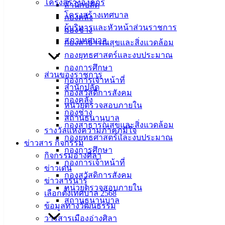
โครงสร้างองค์กร
สำนักปลัด
ศิลา
โครงสร้างเทศบาล
กองคลัง
ผู้บริหารและหัวหน้าส่วนราชการ
กองช่าง
ที่ตั้ง :
สภาเทศบาล
กองสาธารณสุขและสิ่งแวดล้อม
สำนักงาน
กองยุทธศาสตร์และงบประมาณ
เทศบาลเมือง
กองการศึกษา
อ่างศิลา 90/338
ส่วนของราชการ
กองการเจ้าหน้าที่
ม.3 ต.เสม็ด
สำนักปลัด
กองสวัสดิการสังคม
อ.เมือง จ.ชลบุรี
กองคลัง
หน่วยตรวจสอบภายใน
20000
กองช่าง
สถานธนานุบาล
กองสาธารณสุขและสิ่งแวดล้อม
ติดต่อ :
038-
รางวัลแห่งความภาคภูมิใจ
142-100-104
กองยุทธศาสตร์และงบประมาณ
ข่าวสาร กิจกรรม
กองการศึกษา
กิจกรรมอ่างศิลา
บริการ
กองการเจ้าหน้าที่
ข่าวเด่น
กองสวัสดิการสังคม
ประชาชน
ข่าวสารน่ารู้
หน่วยตรวจสอบภายใน
เลือกตั้งเทศบาล 2568
สถานธนานุบาล
ข้อมูลทางวัฒนธรรม
ดาวน์โหลด
วารสารเมืองอ่างศิลา
แบบ