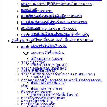
รายงานผลการปฏิบัติงานตามนโยบายนายก
เสี่ยง
เทศมนตรี
สายตรง
กิจการสภาเทศบาล
แผนพัฒนาด้านเทคโนโลยีสารสนเทศ
นายก
การบริหารทรัพยากรบุคคล
การส่งเสริมการมีส่วนร่วมของประชาชน
ประวัติ
การป้องกันการทุจริต
งบประมาณ
เทศบาล
การเสริมสร้างคุณธรรม จริยธรรม
การโอนเงินงบประมาณ
ผู้บริหาร
ประมวลจริยธรรมสำหรับเจ้าหน้าที่ของรัฐ
แก้ไขเปลี่ยนแปลงคำชี้แจงงบประมาณ
และ
จัดซื้อจัดจ้าง
แผนการใช้จ่ายงินรวม
หัวหน้า
แผนการจัดซื้อจัดจ้าง
ส่วน
แผนการจัดซื้อจัดจ้าง
ราชการ
เปลี่ยนแปลง (แผนฯ)
รายงานการเงิน
สภา
ยกเลิกประกาศ (แผนฯ)
รายงานของผู้สอบบัญชี สตง.
เทศบาล
ประกาศจัดซื้อจัดจ้าง
รายงานแสดงผลการดำเนินงาน (งบประมาณ)
ร่างประกาศ
สงวนลิขสิทธิ์ © 2563 เทศบาลเมืองอ่างศิลา จังหวัดชลบุรี |
ตรวจสอบภายใน การควบคุมภายใน จัดการความ
ประกาศจัดซื้อจัดจ้าง
angsilacity.go.th | Powered by
Buuscript
เสี่ยง
ประกาศราคากลาง
กิจการสภาเทศบาล
‹
›
×
ยกเลิกประกาศ (จัดซื้อจัดจ้าง)
การบริหารทรัพยากรบุคคล
ผลการจัดซื้อจัดจ้าง
‹
›
×
การป้องกันการทุจริต
ประกาศผู้ชนะ