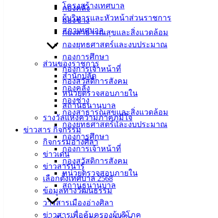
โครงสร้างเทศบาล
สำนักงาน
กองคลัง
ผู้บริหารและหัวหน้าส่วนราชการ
เทศบาลเมือง
กองช่าง
สภาเทศบาล
อ่างศิลา 90/338
กองสาธารณสุขและสิ่งแวดล้อม
ม.3 ต.เสม็ด
กองยุทธศาสตร์และงบประมาณ
อ.เมือง จ.ชลบุรี
กองการศึกษา
ส่วนของราชการ
20000
กองการเจ้าหน้าที่
สำนักปลัด
กองสวัสดิการสังคม
ติดต่อ :
038-
กองคลัง
หน่วยตรวจสอบภายใน
142-100-104
กองช่าง
สถานธนานุบาล
กองสาธารณสุขและสิ่งแวดล้อม
บริการ
รางวัลแห่งความภาคภูมิใจ
กองยุทธศาสตร์และงบประมาณ
ข่าวสาร กิจกรรม
ประชาชน
กองการศึกษา
กิจกรรมอ่างศิลา
กองการเจ้าหน้าที่
ข่าวเด่น
กองสวัสดิการสังคม
ดาวน์โหลด
ข่าวสารน่ารู้
หน่วยตรวจสอบภายใน
แบบ
เลือกตั้งเทศบาล 2568
สถานธนานุบาล
ฟอร์ม,
ข้อมูลทางวัฒนธรรม
เอกสาร
วารสารเมืองอ่างศิลา
คู่มือ
ข่าวสารเพื่อคุ้มครองผู้บริโภค