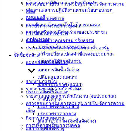
ติดต่อ
รายงานการติดตามและประเมินผลฯ
ตรวจสอบภายใน การควบคุมภายใน จัดการความ
รายงานผลการปฏิบัติงานตามนโยบายนายก
เสี่ยง
เทศบาล
เทศมนตรี
กิจการสภาเทศบาล
แผนพัฒนาด้านเทคโนโลยีสารสนเทศ
การบริหารทรัพยากรบุคคล
สายตรง
การส่งเสริมการมีส่วนร่วมของประชาชน
การป้องกันการทุจริต
นายก
งบประมาณ
การเสริมสร้างคุณธรรม จริยธรรม
ประวัติ
การโอนเงินงบประมาณ
ประมวลจริยธรรมสำหรับเจ้าหน้าที่ของรัฐ
เทศบาล
แก้ไขเปลี่ยนแปลงคำชี้แจงงบประมาณ
จัดซื้อจัดจ้าง
ผู้บริหาร
แผนการใช้จ่ายงินรวม
แผนการจัดซื้อจัดจ้าง
และ
แผนการจัดซื้อจัดจ้าง
หัวหน้า
เปลี่ยนแปลง (แผนฯ)
ส่วน
รายงานการเงิน
ยกเลิกประกาศ (แผนฯ)
ราชการ
รายงานของผู้สอบบัญชี สตง.
ประกาศจัดซื้อจัดจ้าง
สภา
รายงานแสดงผลการดำเนินงาน (งบประมาณ)
ร่างประกาศ
เทศบาล
ตรวจสอบภายใน การควบคุมภายใน จัดการความ
ประกาศจัดซื้อจัดจ้าง
เสี่ยง
ประกาศราคากลาง
สงวนลิขสิทธิ์ © 2563 เทศบาลเมืองอ่างศิลา จังหวัดชลบุรี |
กิจการสภาเทศบาล
ยกเลิกประกาศ (จัดซื้อจัดจ้าง)
angsilacity.go.th | Powered by
Buuscript
การบริหารทรัพยากรบุคคล
ผลการจัดซื้อจัดจ้าง