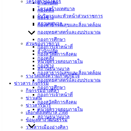
โครงสร้างองค์กร
สำนักปลัด
โครงสร้างเทศบาล
กองคลัง
ที่ตั้ง :
ผู้บริหารและหัวหน้าส่วนราชการ
กองช่าง
สำนักงาน
สภาเทศบาล
กองสาธารณสุขและสิ่งแวดล้อม
เทศบาลเมือง
กองยุทธศาสตร์และงบประมาณ
อ่างศิลา 90/338
กองการศึกษา
ส่วนของราชการ
ม.3 ต.เสม็ด
กองการเจ้าหน้าที่
สำนักปลัด
อ.เมือง จ.ชลบุรี
กองสวัสดิการสังคม
20000
กองคลัง
หน่วยตรวจสอบภายใน
กองช่าง
ติดต่อ :
038-
สถานธนานุบาล
กองสาธารณสุขและสิ่งแวดล้อม
142-100-104
รางวัลแห่งความภาคภูมิใจ
กองยุทธศาสตร์และงบประมาณ
ข่าวสาร กิจกรรม
กองการศึกษา
บริการ
กิจกรรมอ่างศิลา
กองการเจ้าหน้าที่
ข่าวเด่น
ประชาชน
กองสวัสดิการสังคม
ข่าวสารน่ารู้
หน่วยตรวจสอบภายใน
เลือกตั้งเทศบาล 2568
ดาวน์โหลด
สถานธนานุบาล
ข้อมูลทางวัฒนธรรม
แบบ
วารสารเมืองอ่างศิลา
ฟอร์ม,