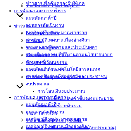
ข่าวสารเพื่อคุ้มครองผู้บริโภค
รางวัลแห่งความภาคภูมิใจ
เอกสาร
การพัฒนาและการบริหาร
คู่มือ
แผนพัฒนาห้าปี
สำหรับ
แผนการดำเนินงาน
ข่าวสาร กิจกรรม
ประชาชน/
เทศบัญญัติงบประมาณรายจ่าย
กิจกรรมอ่างศิลา
คู่มือการ
เทศบัญญัติเทศบาลเมืองอ่างศิลา
ข่าวเด่น
ปฏิบัติ
รายงานการติดตามและประเมินผลฯ
ข่าวสารน่ารู้
งาน
รายงานผลการปฏิบัติงานตามนโยบายนายก
เลือกตั้งเทศบาล 2568
ข่าวสาร
เทศมนตรี
ข้อมูลทางวัฒนธรรม
น่ารู้
แผนพัฒนาด้านเทคโนโลยีสารสนเทศ
วารสารเมืองอ่างศิลา
ศุนย์
การส่งเสริมการมีส่วนร่วมของประชาชน
ข่าวสารเพื่อคุ้มครองผู้บริโภค
ข้อมูล
งบประมาณ
ข่าวสาร
การโอนเงินงบประมาณ
อิเล็กทรอนิกส์
การพัฒนาและการบริหาร
แก้ไขเปลี่ยนแปลงคำชี้แจงงบประมาณ
องค์
แผนพัฒนาห้าปี
แผนการใช้จ่ายงินรวม
ความรู้
แผนการดำเนินงาน
รายงานการเงิน
(Knowledge
เทศบัญญัติงบประมาณรายจ่าย
Management)
รายงานของผู้สอบบัญชี สตง.
เทศบัญญัติเทศบาลเมืองอ่างศิลา
รายงานแสดงผลการดำเนินงาน (งบประมาณ)