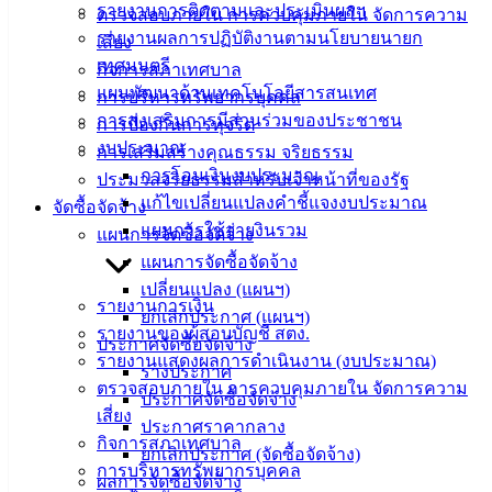
รายงานการติดตามและประเมินผลฯ
ตรวจสอบภายใน การควบคุมภายใน จัดการความ
เทศบาล
รายงานผลการปฏิบัติงานตามนโยบายนายก
เสี่ยง
เทศมนตรี
กิจการสภาเทศบาล
แผนพัฒนาด้านเทคโนโลยีสารสนเทศ
สายตรง
การบริหารทรัพยากรบุคคล
การส่งเสริมการมีส่วนร่วมของประชาชน
นายก
การป้องกันการทุจริต
งบประมาณ
ประวัติ
การเสริมสร้างคุณธรรม จริยธรรม
การโอนเงินงบประมาณ
เทศบาล
ประมวลจริยธรรมสำหรับเจ้าหน้าที่ของรัฐ
แก้ไขเปลี่ยนแปลงคำชี้แจงงบประมาณ
ผู้บริหาร
จัดซื้อจัดจ้าง
แผนการใช้จ่ายงินรวม
และ
แผนการจัดซื้อจัดจ้าง
หัวหน้า
แผนการจัดซื้อจัดจ้าง
ส่วน
เปลี่ยนแปลง (แผนฯ)
รายงานการเงิน
ราชการ
ยกเลิกประกาศ (แผนฯ)
รายงานของผู้สอบบัญชี สตง.
สภา
ประกาศจัดซื้อจัดจ้าง
รายงานแสดงผลการดำเนินงาน (งบประมาณ)
เทศบาล
ร่างประกาศ
ตรวจสอบภายใน การควบคุมภายใน จัดการความ
ประกาศจัดซื้อจัดจ้าง
สงวนลิขสิทธิ์ © 2563 เทศบาลเมืองอ่างศิลา จังหวัดชลบุรี |
เสี่ยง
ประกาศราคากลาง
angsilacity.go.th | Powered by
Buuscript
กิจการสภาเทศบาล
ยกเลิกประกาศ (จัดซื้อจัดจ้าง)
การบริหารทรัพยากรบุคคล
‹
›
×
ผลการจัดซื้อจัดจ้าง