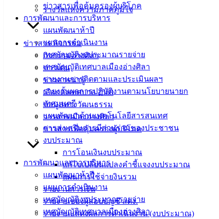
เอกสาร
ข่าวสารเพื่อคุ้มครองผู้บริโภค
รางวัลแห่งความภาคภูมิใจ
คู่มือ
การพัฒนาและการบริหาร
สำหรับ
แผนพัฒนาห้าปี
ประชาชน/
แผนการดำเนินงาน
ข่าวสาร กิจกรรม
คู่มือการ
เทศบัญญัติงบประมาณรายจ่าย
กิจกรรมอ่างศิลา
ปฏิบัติ
เทศบัญญัติเทศบาลเมืองอ่างศิลา
ข่าวเด่น
งาน
รายงานการติดตามและประเมินผลฯ
ข่าวสารน่ารู้
ข่าวสาร
รายงานผลการปฏิบัติงานตามนโยบายนายก
เลือกตั้งเทศบาล 2568
น่ารู้
เทศมนตรี
ข้อมูลทางวัฒนธรรม
ศุนย์
แผนพัฒนาด้านเทคโนโลยีสารสนเทศ
วารสารเมืองอ่างศิลา
ข้อมูล
การส่งเสริมการมีส่วนร่วมของประชาชน
ข่าวสารเพื่อคุ้มครองผู้บริโภค
ข่าวสาร
งบประมาณ
อิเล็กทรอนิกส์
การโอนเงินงบประมาณ
องค์
การพัฒนาและการบริหาร
แก้ไขเปลี่ยนแปลงคำชี้แจงงบประมาณ
ความรู้
แผนพัฒนาห้าปี
แผนการใช้จ่ายงินรวม
(Knowledge
แผนการดำเนินงาน
รายงานการเงิน
Management)
เทศบัญญัติงบประมาณรายจ่าย
รายงานของผู้สอบบัญชี สตง.
เทศบัญญัติเทศบาลเมืองอ่างศิลา
รายงานแสดงผลการดำเนินงาน (งบประมาณ)
ติดต่อ