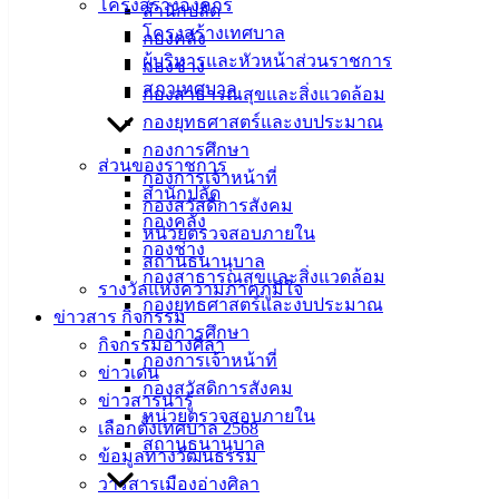
โครงสร้างองค์กร
สำนักปลัด
โครงสร้างเทศบาล
ที่ตั้ง :
กองคลัง
ผู้บริหารและหัวหน้าส่วนราชการ
สำนักงาน
กองช่าง
สภาเทศบาล
เทศบาลเมือง
กองสาธารณสุขและสิ่งแวดล้อม
อ่างศิลา 90/338
กองยุทธศาสตร์และงบประมาณ
ม.3 ต.เสม็ด
กองการศึกษา
ส่วนของราชการ
อ.เมือง จ.ชลบุรี
กองการเจ้าหน้าที่
สำนักปลัด
20000
กองสวัสดิการสังคม
กองคลัง
หน่วยตรวจสอบภายใน
ติดต่อ :
038-
กองช่าง
สถานธนานุบาล
142-100-104
กองสาธารณสุขและสิ่งแวดล้อม
รางวัลแห่งความภาคภูมิใจ
กองยุทธศาสตร์และงบประมาณ
บริการ
ข่าวสาร กิจกรรม
กองการศึกษา
กิจกรรมอ่างศิลา
ประชาชน
กองการเจ้าหน้าที่
ข่าวเด่น
กองสวัสดิการสังคม
ข่าวสารน่ารู้
หน่วยตรวจสอบภายใน
ดาวน์โหลด
เลือกตั้งเทศบาล 2568
สถานธนานุบาล
แบบ
ข้อมูลทางวัฒนธรรม
ฟอร์ม,
วารสารเมืองอ่างศิลา