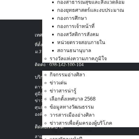
กองสาธารณสุขและสิ่งแวดล้อม
กองยุทธศาสตร์และงบประมาณ
กองการศึกษา
กองการเจ้าหน้าที่
กองสวัสดิการสังคม
เทศบาลเมืองอ่างศิลา
หน่วยตรวจสอบภายใน
ที่ตั้ง :
สำนักงานเทศบาลเมืองอ่างศิลา 90/338
สถานธนานุบาล
ม.3 ต.เสม็ด อ.เมือง จ.ชลบุรี 20000
รางวัลแห่งความภาคภูมิใจ
ติดต่อ :
038-142-100-104
ข่าวสาร กิจกรรม
กิจกรรมอ่างศิลา
บริการประชาชน
ข่าวเด่น
ดาวน์โหลดแบบฟอร์ม, เอกสาร
ข่าวสารน่ารู้
คู่มือสำหรับประชาชน/คู่มือการปฏิบัติงาน
เลือกตั้งเทศบาล 2568
ข่าวสารน่ารู้
ข้อมูลทางวัฒนธรรม
ศุนย์ข้อมูลข่าวสารอิเล็กทรอนิกส์
องค์ความรู้ (Knowledge Management)
วารสารเมืองอ่างศิลา
ข่าวสารเพื่อคุ้มครองผู้บริโภค
ติดต่อเทศบาล
การพัฒนาและการบริหาร
สายตรงนายก