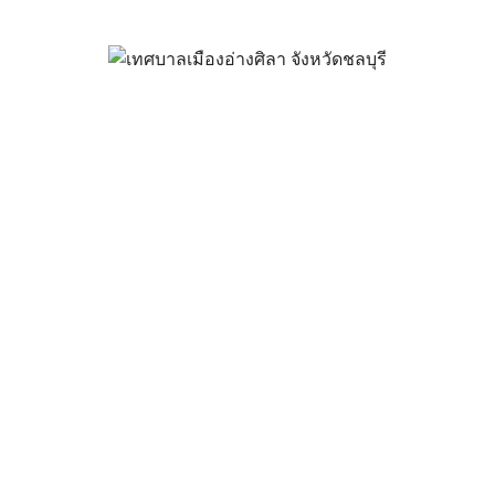
สนอราคา ซื้อวัสดุสำนักงาน หมึก
พฤษภาคม 9, 2023
vichakarn
จัดซื้อจัดจ้าง
,
ประกาศผู้ชนะ