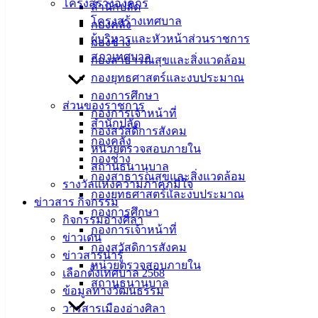
โครงสร้างองค์กร
สำนักปลัด
โครงสร้างเทศบาล
เมษายน 27, 2023
เมษายน 27, 2023
vichakarn
กองคลัง
ผู้บริหารและหัวหน้าส่วนราชการ
ข่าวสารน่ารู้
กองช่าง
สภาเทศบาล
MX-M464N_20230427_100810
ดาวน์โหลด
กองสาธารณสุขและสิ่งแวดล้อม
กองยุทธศาสตร์และงบประมาณ
เทศบาล
กองการศึกษา
ส่วนของราชการ
กองการเจ้าหน้าที่
เมืองอ่าง
สำนักปลัด
กองสวัสดิการสังคม
กองคลัง
ศิลา
หน่วยตรวจสอบภายใน
กองช่าง
สถานธนานุบาล
กองสาธารณสุขและสิ่งแวดล้อม
รางวัลแห่งความภาคภูมิใจ
ที่ตั้ง :
กองยุทธศาสตร์และงบประมาณ
ข่าวสาร กิจกรรม
สำนักงาน
กองการศึกษา
กิจกรรมอ่างศิลา
เทศบาลเมือง
กองการเจ้าหน้าที่
ข่าวเด่น
อ่างศิลา 90/338
กองสวัสดิการสังคม
ข่าวสารน่ารู้
ม.3 ต.เสม็ด
หน่วยตรวจสอบภายใน
เลือกตั้งเทศบาล 2568
อ.เมือง จ.ชลบุรี
สถานธนานุบาล
20000
ข้อมูลทางวัฒนธรรม
วารสารเมืองอ่างศิลา
ติดต่อ :
038-