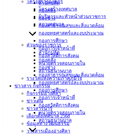
โครงสร้างองค์กร
สำนักปลัด
ศิลา
โครงสร้างเทศบาล
กองคลัง
ผู้บริหารและหัวหน้าส่วนราชการ
กองช่าง
ที่ตั้ง :
สภาเทศบาล
กองสาธารณสุขและสิ่งแวดล้อม
สำนักงาน
กองยุทธศาสตร์และงบประมาณ
เทศบาลเมือง
กองการศึกษา
อ่างศิลา 90/338
ส่วนของราชการ
กองการเจ้าหน้าที่
ม.3 ต.เสม็ด
สำนักปลัด
กองสวัสดิการสังคม
อ.เมือง จ.ชลบุรี
กองคลัง
หน่วยตรวจสอบภายใน
20000
กองช่าง
สถานธนานุบาล
กองสาธารณสุขและสิ่งแวดล้อม
ติดต่อ :
038-
รางวัลแห่งความภาคภูมิใจ
142-100-104
กองยุทธศาสตร์และงบประมาณ
ข่าวสาร กิจกรรม
กองการศึกษา
กิจกรรมอ่างศิลา
บริการ
กองการเจ้าหน้าที่
ข่าวเด่น
กองสวัสดิการสังคม
ประชาชน
ข่าวสารน่ารู้
หน่วยตรวจสอบภายใน
เลือกตั้งเทศบาล 2568
สถานธนานุบาล
ข้อมูลทางวัฒนธรรม
ดาวน์โหลด
วารสารเมืองอ่างศิลา
แบบ