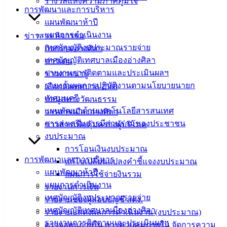
รางวัลแห่งความภาคภูมิใจ
การพัฒนาและการบริหาร
ดาวน์โหลด
แผนพัฒนาห้าปี
แบบ
แผนการดำเนินงาน
ข่าวสาร กิจกรรม
ฟอร์ม,
เทศบัญญัติงบประมาณรายจ่าย
กิจกรรมอ่างศิลา
เอกสาร
เทศบัญญัติเทศบาลเมืองอ่างศิลา
ข่าวเด่น
คู่มือ
รายงานการติดตามและประเมินผลฯ
ข่าวสารน่ารู้
สำหรับ
รายงานผลการปฏิบัติงานตามนโยบายนายก
เลือกตั้งเทศบาล 2568
ประชาชน/
เทศมนตรี
ข้อมูลทางวัฒนธรรม
คู่มือการ
แผนพัฒนาด้านเทคโนโลยีสารสนเทศ
วารสารเมืองอ่างศิลา
ปฏิบัติ
การส่งเสริมการมีส่วนร่วมของประชาชน
ข่าวสารเพื่อคุ้มครองผู้บริโภค
งาน
งบประมาณ
ข่าวสาร
การโอนเงินงบประมาณ
น่ารู้
การพัฒนาและการบริหาร
แก้ไขเปลี่ยนแปลงคำชี้แจงงบประมาณ
ศุนย์
แผนพัฒนาห้าปี
แผนการใช้จ่ายงินรวม
ข้อมูล
แผนการดำเนินงาน
รายงานการเงิน
ข่าวสาร
เทศบัญญัติงบประมาณรายจ่าย
รายงานของผู้สอบบัญชี สตง.
อิเล็กทรอนิกส์
เทศบัญญัติเทศบาลเมืองอ่างศิลา
รายงานแสดงผลการดำเนินงาน (งบประมาณ)
องค์
รายงานการติดตามและประเมินผลฯ
ตรวจสอบภายใน การควบคุมภายใน จัดการความ