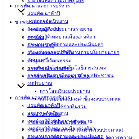
รางวัลแห่งความภาคภูมิใจ
การพัฒนาและการบริหาร
ฟอร์ม,
แผนพัฒนาห้าปี
เอกสาร
แผนการดำเนินงาน
ข่าวสาร กิจกรรม
คู่มือ
เทศบัญญัติงบประมาณรายจ่าย
กิจกรรมอ่างศิลา
สำหรับ
เทศบัญญัติเทศบาลเมืองอ่างศิลา
ข่าวเด่น
ประชาชน/
รายงานการติดตามและประเมินผลฯ
ข่าวสารน่ารู้
คู่มือการ
รายงานผลการปฏิบัติงานตามนโยบายนายก
เลือกตั้งเทศบาล 2568
ปฏิบัติ
เทศมนตรี
ข้อมูลทางวัฒนธรรม
งาน
แผนพัฒนาด้านเทคโนโลยีสารสนเทศ
วารสารเมืองอ่างศิลา
ข่าวสาร
การส่งเสริมการมีส่วนร่วมของประชาชน
ข่าวสารเพื่อคุ้มครองผู้บริโภค
น่ารู้
งบประมาณ
ศุนย์
การโอนเงินงบประมาณ
ข้อมูล
การพัฒนาและการบริหาร
แก้ไขเปลี่ยนแปลงคำชี้แจงงบประมาณ
ข่าวสาร
แผนพัฒนาห้าปี
แผนการใช้จ่ายงินรวม
อิเล็กทรอนิกส์
แผนการดำเนินงาน
รายงานการเงิน
องค์
เทศบัญญัติงบประมาณรายจ่าย
รายงานของผู้สอบบัญชี สตง.
ความรู้
เทศบัญญัติเทศบาลเมืองอ่างศิลา
(Knowledge
รายงานแสดงผลการดำเนินงาน (งบประมาณ)
Management)
รายงานการติดตามและประเมินผลฯ
ตรวจสอบภายใน การควบคุมภายใน จัดการความ