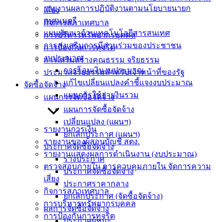
รายงานผลการปฏิบัติงานตามนโยบายนายก
เสี่ยง
ติดต่อ
เทศมนตรี
กิจการสภาเทศบาล
แผนพัฒนาด้านเทคโนโลยีสารสนเทศ
การบริหารทรัพยากรบุคคล
เทศบาล
การส่งเสริมการมีส่วนร่วมของประชาชน
การป้องกันการทุจริต
งบประมาณ
การเสริมสร้างคุณธรรม จริยธรรม
สายตรง
การโอนเงินงบประมาณ
ประมวลจริยธรรมสำหรับเจ้าหน้าที่ของรัฐ
นายก
แก้ไขเปลี่ยนแปลงคำชี้แจงงบประมาณ
จัดซื้อจัดจ้าง
ประวัติ
แผนการใช้จ่ายงินรวม
แผนการจัดซื้อจัดจ้าง
เทศบาล
แผนการจัดซื้อจัดจ้าง
ผู้บริหาร
เปลี่ยนแปลง (แผนฯ)
และ
รายงานการเงิน
ยกเลิกประกาศ (แผนฯ)
หัวหน้า
รายงานของผู้สอบบัญชี สตง.
ประกาศจัดซื้อจัดจ้าง
ส่วน
รายงานแสดงผลการดำเนินงาน (งบประมาณ)
ร่างประกาศ
ราชการ
ตรวจสอบภายใน การควบคุมภายใน จัดการความ
ประกาศจัดซื้อจัดจ้าง
สภา
เสี่ยง
ประกาศราคากลาง
เทศบาล
กิจการสภาเทศบาล
ยกเลิกประกาศ (จัดซื้อจัดจ้าง)
การบริหารทรัพยากรบุคคล
สงวนลิขสิทธิ์ © 2563 เทศบาลเมืองอ่างศิลา จังหวัดชลบุรี |
ผลการจัดซื้อจัดจ้าง
การป้องกันการทุจริต
angsilacity.go.th | Powered by
Buuscript
ประกาศผู้ชนะ