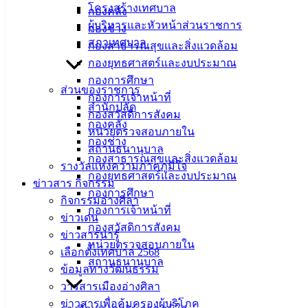
โครงสร้างเทศบาล
กองคลัง
ศิลา
ผู้บริหารและหัวหน้าส่วนราชการ
กองช่าง
สภาเทศบาล
กองสาธารณสุขและสิ่งแวดล้อม
ที่ตั้ง :
กองยุทธศาสตร์และงบประมาณ
สำนักงาน
กองการศึกษา
เทศบาลเมือง
ส่วนของราชการ
กองการเจ้าหน้าที่
อ่างศิลา 90/338
สำนักปลัด
กองสวัสดิการสังคม
ม.3 ต.เสม็ด
กองคลัง
หน่วยตรวจสอบภายใน
อ.เมือง จ.ชลบุรี
กองช่าง
สถานธนานุบาล
20000
กองสาธารณสุขและสิ่งแวดล้อม
รางวัลแห่งความภาคภูมิใจ
กองยุทธศาสตร์และงบประมาณ
ติดต่อ :
038-
ข่าวสาร กิจกรรม
142-100-104
กองการศึกษา
กิจกรรมอ่างศิลา
กองการเจ้าหน้าที่
ข่าวเด่น
บริการ
กองสวัสดิการสังคม
ข่าวสารน่ารู้
หน่วยตรวจสอบภายใน
ประชาชน
เลือกตั้งเทศบาล 2568
สถานธนานุบาล
ข้อมูลทางวัฒนธรรม
วารสารเมืองอ่างศิลา
ดาวน์โหลด
ข่าวสารเพื่อคุ้มครองผู้บริโภค
แบบ