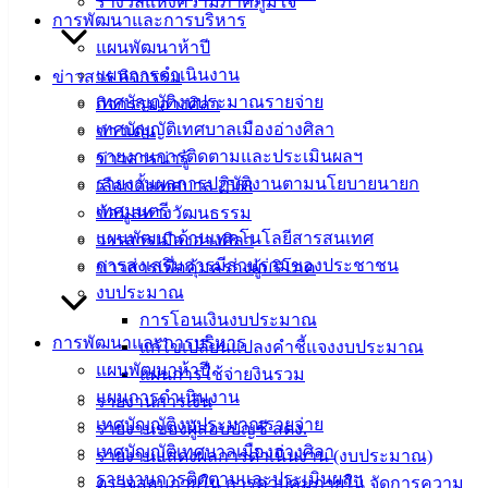
รางวัลแห่งความภาคภูมิใจ
การพัฒนาและการบริหาร
ดาวน์โหลด
แผนพัฒนาห้าปี
แบบ
แผนการดำเนินงาน
ข่าวสาร กิจกรรม
ฟอร์ม,
เทศบัญญัติงบประมาณรายจ่าย
กิจกรรมอ่างศิลา
เอกสาร
เทศบัญญัติเทศบาลเมืองอ่างศิลา
ข่าวเด่น
คู่มือ
รายงานการติดตามและประเมินผลฯ
ข่าวสารน่ารู้
สำหรับ
รายงานผลการปฏิบัติงานตามนโยบายนายก
เลือกตั้งเทศบาล 2568
ประชาชน/
เทศมนตรี
ข้อมูลทางวัฒนธรรม
คู่มือการ
แผนพัฒนาด้านเทคโนโลยีสารสนเทศ
วารสารเมืองอ่างศิลา
ปฏิบัติ
การส่งเสริมการมีส่วนร่วมของประชาชน
ข่าวสารเพื่อคุ้มครองผู้บริโภค
งาน
งบประมาณ
ข่าวสาร
การโอนเงินงบประมาณ
น่ารู้
การพัฒนาและการบริหาร
แก้ไขเปลี่ยนแปลงคำชี้แจงงบประมาณ
ศุนย์
แผนพัฒนาห้าปี
แผนการใช้จ่ายงินรวม
ข้อมูล
แผนการดำเนินงาน
รายงานการเงิน
ข่าวสาร
เทศบัญญัติงบประมาณรายจ่าย
รายงานของผู้สอบบัญชี สตง.
อิเล็กทรอนิกส์
เทศบัญญัติเทศบาลเมืองอ่างศิลา
รายงานแสดงผลการดำเนินงาน (งบประมาณ)
องค์
รายงานการติดตามและประเมินผลฯ
ตรวจสอบภายใน การควบคุมภายใน จัดการความ