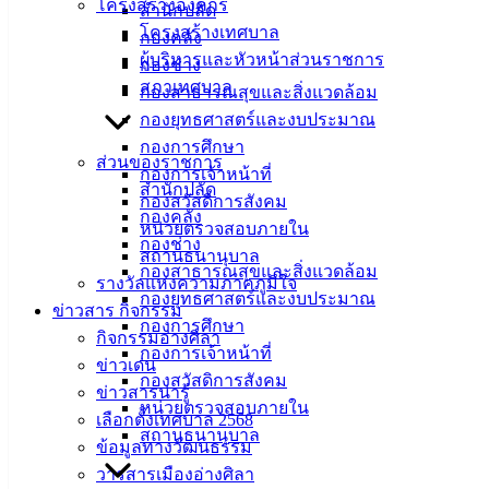
เทศบาล
โครงสร้างองค์กร
สำนักปลัด
โครงสร้างเทศบาล
กองคลัง
เมืองอ่าง
ผู้บริหารและหัวหน้าส่วนราชการ
กองช่าง
สภาเทศบาล
ศิลา
กองสาธารณสุขและสิ่งแวดล้อม
กองยุทธศาสตร์และงบประมาณ
กองการศึกษา
ที่ตั้ง :
ส่วนของราชการ
กองการเจ้าหน้าที่
สำนักงาน
สำนักปลัด
กองสวัสดิการสังคม
เทศบาลเมือง
กองคลัง
หน่วยตรวจสอบภายใน
อ่างศิลา 90/338
กองช่าง
สถานธนานุบาล
ม.3 ต.เสม็ด
กองสาธารณสุขและสิ่งแวดล้อม
รางวัลแห่งความภาคภูมิใจ
อ.เมือง จ.ชลบุรี
กองยุทธศาสตร์และงบประมาณ
20000
ข่าวสาร กิจกรรม
กองการศึกษา
กิจกรรมอ่างศิลา
ติดต่อ :
038-
กองการเจ้าหน้าที่
ข่าวเด่น
142-100-104
กองสวัสดิการสังคม
ข่าวสารน่ารู้
หน่วยตรวจสอบภายใน
เลือกตั้งเทศบาล 2568
บริการ
สถานธนานุบาล
ข้อมูลทางวัฒนธรรม
ประชาชน
วารสารเมืองอ่างศิลา