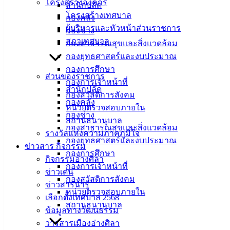
เมืองอ่าง
โครงสร้างองค์กร
สำนักปลัด
โครงสร้างเทศบาล
กองคลัง
ศิลา
ผู้บริหารและหัวหน้าส่วนราชการ
กองช่าง
สภาเทศบาล
กองสาธารณสุขและสิ่งแวดล้อม
ที่ตั้ง :
กองยุทธศาสตร์และงบประมาณ
สำนักงาน
กองการศึกษา
เทศบาลเมือง
ส่วนของราชการ
กองการเจ้าหน้าที่
อ่างศิลา 90/338
สำนักปลัด
กองสวัสดิการสังคม
ม.3 ต.เสม็ด
กองคลัง
หน่วยตรวจสอบภายใน
อ.เมือง จ.ชลบุรี
กองช่าง
สถานธนานุบาล
20000
กองสาธารณสุขและสิ่งแวดล้อม
รางวัลแห่งความภาคภูมิใจ
กองยุทธศาสตร์และงบประมาณ
ติดต่อ :
038-
ข่าวสาร กิจกรรม
กองการศึกษา
142-100-104
กิจกรรมอ่างศิลา
กองการเจ้าหน้าที่
ข่าวเด่น
บริการ
กองสวัสดิการสังคม
ข่าวสารน่ารู้
หน่วยตรวจสอบภายใน
เลือกตั้งเทศบาล 2568
ประชาชน
สถานธนานุบาล
ข้อมูลทางวัฒนธรรม
วารสารเมืองอ่างศิลา
ดาวน์โหลด