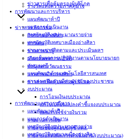
ข่าวสารเพื่อคุ้มครองผู้บริโภค
แบบ
รางวัลแห่งความภาคภูมิใจ
การพัฒนาและการบริหาร
ฟอร์ม,
แผนพัฒนาห้าปี
เอกสาร
แผนการดำเนินงาน
ข่าวสาร กิจกรรม
คู่มือ
เทศบัญญัติงบประมาณรายจ่าย
กิจกรรมอ่างศิลา
สำหรับ
เทศบัญญัติเทศบาลเมืองอ่างศิลา
ข่าวเด่น
ประชาชน/
รายงานการติดตามและประเมินผลฯ
ข่าวสารน่ารู้
คู่มือการ
รายงานผลการปฏิบัติงานตามนโยบายนายก
เลือกตั้งเทศบาล 2568
ปฏิบัติ
เทศมนตรี
ข้อมูลทางวัฒนธรรม
งาน
แผนพัฒนาด้านเทคโนโลยีสารสนเทศ
วารสารเมืองอ่างศิลา
ข่าวสาร
การส่งเสริมการมีส่วนร่วมของประชาชน
ข่าวสารเพื่อคุ้มครองผู้บริโภค
น่ารู้
งบประมาณ
ศุนย์
การโอนเงินงบประมาณ
ข้อมูล
การพัฒนาและการบริหาร
แก้ไขเปลี่ยนแปลงคำชี้แจงงบประมาณ
ข่าวสาร
แผนพัฒนาห้าปี
แผนการใช้จ่ายงินรวม
อิเล็กทรอนิกส์
แผนการดำเนินงาน
รายงานการเงิน
องค์
เทศบัญญัติงบประมาณรายจ่าย
รายงานของผู้สอบบัญชี สตง.
ความรู้
เทศบัญญัติเทศบาลเมืองอ่างศิลา
รายงานแสดงผลการดำเนินงาน (งบประมาณ)
(Knowledge