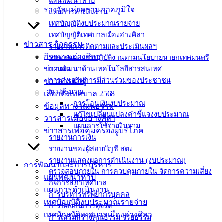
แผนพัฒนาห้าปี
รางวัลแห่งความภาคภูมิใจ
แผนการดำเนินงาน
ดาวน์โหลด
เทศบัญญัติงบประมาณรายจ่าย
เทศบัญญัติเทศบาลเมืองอ่างศิลา
แบบ
ข่าวสาร กิจกรรม
รายงานการติดตามและประเมินผลฯ
ฟอร์ม,
กิจกรรมอ่างศิลา
รายงานผลการปฏิบัติงานตามนโยบายนายกเทศมนตรี
เอกสาร
ข่าวเด่น
แผนพัฒนาด้านเทคโนโลยีสารสนเทศ
คู่มือ
การส่งเสริมการมีส่วนร่วมของประชาชน
ข่าวสารน่ารู้
สำหรับ
งบประมาณ
เลือกตั้งเทศบาล 2568
ประชาชน/
การโอนเงินงบประมาณ
ข้อมูลทางวัฒนธรรม
คู่มือการ
แก้ไขเปลี่ยนแปลงคำชี้แจงงบประมาณ
วารสารเมืองอ่างศิลา
ปฏิบัติ
แผนการใช้จ่ายงินรวม
ข่าวสารเพื่อคุ้มครองผู้บริโภค
งาน
รายงานการเงิน
ข่าวสาร
รายงานของผู้สอบบัญชี สตง.
น่ารู้
รายงานแสดงผลการดำเนินงาน (งบประมาณ)
การพัฒนาและการบริหาร
ศุนย์
ตรวจสอบภายใน การควบคุมภายใน จัดการความเสี่ยง
แผนพัฒนาห้าปี
กิจการสภาเทศบาล
ข้อมูล
แผนการดำเนินงาน
การบริหารทรัพยากรบุคคล
ข่าวสาร
เทศบัญญัติงบประมาณรายจ่าย
การป้องกันการทุจริต
อิเล็กทรอนิกส์
เทศบัญญัติเทศบาลเมืองอ่างศิลา
การเสริมสร้างคุณธรรม จริยธรรม
องค์