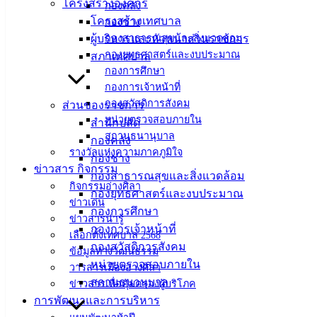
โครงสร้างองค์กร
เทศบาล
กองคลัง
โครงสร้างเทศบาล
กองช่าง
เมืองอ่าง
ผู้บริหารและหัวหน้าส่วนราชการ
กองสาธารณสุขและสิ่งแวดล้อม
กองยุทธศาสตร์และงบประมาณ
สภาเทศบาล
ศิลา
กองการศึกษา
กองการเจ้าหน้าที่
ที่ตั้ง :
กองสวัสดิการสังคม
ส่วนของราชการ
หน่วยตรวจสอบภายใน
สำนักงาน
สำนักปลัด
สถานธนานุบาล
เทศบาลเมือง
กองคลัง
รางวัลแห่งความภาคภูมิใจ
อ่างศิลา 90/338
กองช่าง
ข่าวสาร กิจกรรม
ม.3 ต.เสม็ด
กองสาธารณสุขและสิ่งแวดล้อม
กิจกรรมอ่างศิลา
อ.เมือง จ.ชลบุรี
กองยุทธศาสตร์และงบประมาณ
ข่าวเด่น
20000
กองการศึกษา
ข่าวสารน่ารู้
กองการเจ้าหน้าที่
ติดต่อ :
038-
เลือกตั้งเทศบาล 2568
กองสวัสดิการสังคม
142-100-104
ข้อมูลทางวัฒนธรรม
หน่วยตรวจสอบภายใน
วารสารเมืองอ่างศิลา
บริการ
สถานธนานุบาล
ข่าวสารเพื่อคุ้มครองผู้บริโภค
การพัฒนาและการบริหาร
ประชาชน