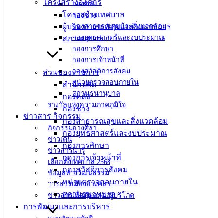
เทศบาล
โครงสร้างองค์กร
กองคลัง
โครงสร้างเทศบาล
กองช่าง
เมืองอ่าง
ผู้บริหารและหัวหน้าส่วนราชการ
กองสาธารณสุขและสิ่งแวดล้อม
กองยุทธศาสตร์และงบประมาณ
สภาเทศบาล
ศิลา
กองการศึกษา
กองการเจ้าหน้าที่
ที่ตั้ง :
กองสวัสดิการสังคม
ส่วนของราชการ
สำนักงาน
หน่วยตรวจสอบภายใน
สำนักปลัด
สถานธนานุบาล
เทศบาลเมือง
กองคลัง
รางวัลแห่งความภาคภูมิใจ
อ่างศิลา 90/338
กองช่าง
ข่าวสาร กิจกรรม
ม.3 ต.เสม็ด
กองสาธารณสุขและสิ่งแวดล้อม
กิจกรรมอ่างศิลา
อ.เมือง จ.ชลบุรี
กองยุทธศาสตร์และงบประมาณ
ข่าวเด่น
20000
กองการศึกษา
ข่าวสารน่ารู้
กองการเจ้าหน้าที่
ติดต่อ :
038-
เลือกตั้งเทศบาล 2568
142-100-104
กองสวัสดิการสังคม
ข้อมูลทางวัฒนธรรม
หน่วยตรวจสอบภายใน
วารสารเมืองอ่างศิลา
บริการ
สถานธนานุบาล
ข่าวสารเพื่อคุ้มครองผู้บริโภค
การพัฒนาและการบริหาร
ประชาชน