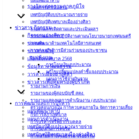
แผนพัฒนาห้าปี
รางวัลแห่งความภาคภูมิใจ
แผนการดำเนินงาน
ดาวน์โหลด
เทศบัญญัติงบประมาณรายจ่าย
แบบ
เทศบัญญัติเทศบาลเมืองอ่างศิลา
ข่าวสาร กิจกรรม
รายงานการติดตามและประเมินผลฯ
ฟอร์ม,
กิจกรรมอ่างศิลา
รายงานผลการปฏิบัติงานตามนโยบายนายกเทศมนตรี
เอกสาร
ข่าวเด่น
แผนพัฒนาด้านเทคโนโลยีสารสนเทศ
คู่มือ
การส่งเสริมการมีส่วนร่วมของประชาชน
ข่าวสารน่ารู้
สำหรับ
งบประมาณ
เลือกตั้งเทศบาล 2568
ประชาชน/
การโอนเงินงบประมาณ
ข้อมูลทางวัฒนธรรม
คู่มือการ
แก้ไขเปลี่ยนแปลงคำชี้แจงงบประมาณ
วารสารเมืองอ่างศิลา
ปฏิบัติ
แผนการใช้จ่ายงินรวม
ข่าวสารเพื่อคุ้มครองผู้บริโภค
งาน
รายงานการเงิน
ข่าวสาร
รายงานของผู้สอบบัญชี สตง.
น่ารู้
รายงานแสดงผลการดำเนินงาน (งบประมาณ)
การพัฒนาและการบริหาร
ศุนย์
ตรวจสอบภายใน การควบคุมภายใน จัดการความเสี่ยง
แผนพัฒนาห้าปี
ข้อมูล
กิจการสภาเทศบาล
แผนการดำเนินงาน
การบริหารทรัพยากรบุคคล
ข่าวสาร
เทศบัญญัติงบประมาณรายจ่าย
การป้องกันการทุจริต
อิเล็กทรอนิกส์
เทศบัญญัติเทศบาลเมืองอ่างศิลา
การเสริมสร้างคุณธรรม จริยธรรม
องค์