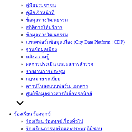
ความรู้
คู่มือประชาชน
(Knowledge
คู่มือเจ้าหน้าที่
Management)
ข้อมูลทางวัฒนธรรม
สถิติการให้บริการ
ติดต่อ
ข้อมูลทางวัฒนธรรม
เทศบาล
แพลตฟอร์มข้อมูลเมือง (City Data Platform : CDP)
ฐานข้อมูลเมือง
สายตรง
คลังความรู้
นายก
ผลการประเมิน และผลการสำรวจ
ประวัติ
รายงานการประชุม
เทศบาล
กฎหมาย ระเบียบ
ผู้บริหาร
ดาวน์โหลดแบบฟอร์ม, เอกสาร
และ
ศูนย์ข้อมูลข่าวสารอิเล็กทรอนิกส์
หัวหน้า
ส่วน
ร้องเรียน ร้องทุกข์
ราชการ
ร้องเรียน ร้องทุกข์เรื่องทั่วไป
สภา
ร้องเรียนการทุจริตและประพฤติมิชอบ
เทศบาล