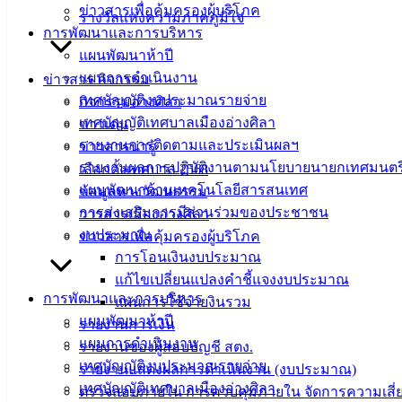
ข่าวสารเพื่อคุ้มครองผู้บริโภค
รางวัลแห่งความภาคภูมิใจ
การพัฒนาและการบริหาร
แผนพัฒนาห้าปี
แผนการดำเนินงาน
ข่าวสาร กิจกรรม
เทศบัญญัติงบประมาณรายจ่าย
กิจกรรมอ่างศิลา
เทศบัญญัติเทศบาลเมืองอ่างศิลา
ข่าวเด่น
รายงานการติดตามและประเมินผลฯ
ข่าวสารน่ารู้
รายงานผลการปฏิบัติงานตามนโยบายนายกเทศมนตร
เลือกตั้งเทศบาล 2568
แผนพัฒนาด้านเทคโนโลยีสารสนเทศ
ข้อมูลทางวัฒนธรรม
การส่งเสริมการมีส่วนร่วมของประชาชน
วารสารเมืองอ่างศิลา
งบประมาณ
ข่าวสารเพื่อคุ้มครองผู้บริโภค
การโอนเงินงบประมาณ
แก้ไขเปลี่ยนแปลงคำชี้แจงงบประมาณ
การพัฒนาและการบริหาร
แผนการใช้จ่ายงินรวม
แผนพัฒนาห้าปี
รายงานการเงิน
แผนการดำเนินงาน
รายงานของผู้สอบบัญชี สตง.
เทศบัญญัติงบประมาณรายจ่าย
รายงานแสดงผลการดำเนินงาน (งบประมาณ)
เทศบัญญัติเทศบาลเมืองอ่างศิลา
ตรวจสอบภายใน การควบคุมภายใน จัดการความเสี่