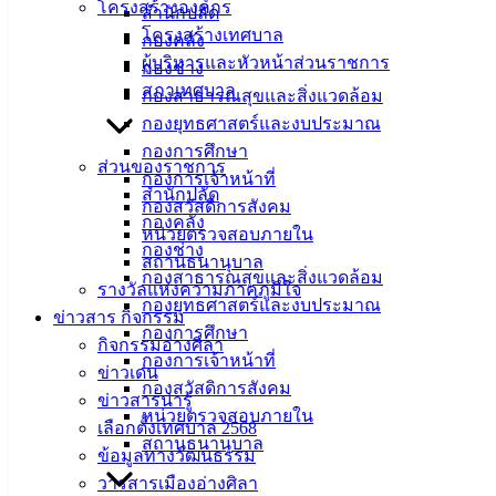
โครงสร้างองค์กร
สำนักปลัด
โครงสร้างเทศบาล
กองคลัง
ดาวน์โหลดแบบฟอร์ม, เอกสาร
ผู้บริหารและหัวหน้าส่วนราชการ
กองช่าง
คู่มือสำหรับประชาชน/คู่มือการปฏิบัติงาน
สภาเทศบาล
กองสาธารณสุขและสิ่งแวดล้อม
ข่าวสารน่ารู้
กองยุทธศาสตร์และงบประมาณ
ศุนย์ข้อมูลข่าวสารอิเล็กทรอนิกส์
กองการศึกษา
องค์ความรู้ (Knowledge Management)
ส่วนของราชการ
กองการเจ้าหน้าที่
สำนักปลัด
ติดต่อเทศบาล
กองสวัสดิการสังคม
กองคลัง
หน่วยตรวจสอบภายใน
กองช่าง
สถานธนานุบาล
สายตรงนายก
กองสาธารณสุขและสิ่งแวดล้อม
รางวัลแห่งความภาคภูมิใจ
ประวัติเทศบาล
กองยุทธศาสตร์และงบประมาณ
ข่าวสาร กิจกรรม
ผู้บริหารและหัวหน้าส่วนราชการ
กองการศึกษา
กิจกรรมอ่างศิลา
สภาเทศบาล
กองการเจ้าหน้าที่
ข่าวเด่น
กองสวัสดิการสังคม
สงวนลิขสิทธิ์ © 2563 เทศบาลเมืองอ่างศิลา จังหวัดชลบุรี | angsilac
ข่าวสารน่ารู้
หน่วยตรวจสอบภายใน
เลือกตั้งเทศบาล 2568
‹
›
×
สถานธนานุบาล
ข้อมูลทางวัฒนธรรม
‹
›
×
วารสารเมืองอ่างศิลา