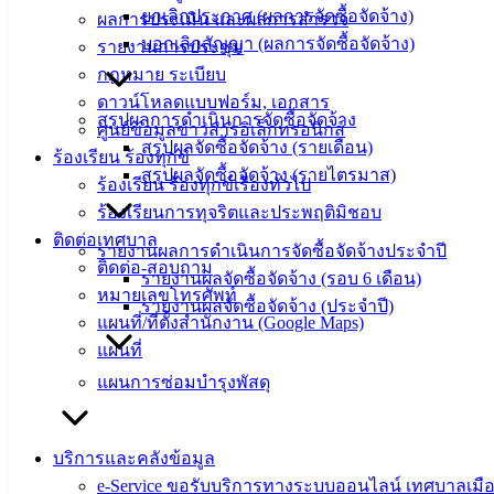
ยกเลิกประกาศ (ผลการจัดซื้อจัดจ้าง)
ผลการประเมิน และผลการสำรวจ
อ่างศิลา 90/338
บอกเลิกสัญญา (ผลการจัดซื้อจัดจ้าง)
รายงานการประชุม
ม.3 ต.เสม็ด
กฎหมาย ระเบียบ
อ.เมือง จ.ชลบุรี
ดาวน์โหลดแบบฟอร์ม, เอกสาร
20000
สรุปผลการดำเนินการจัดซื้อจัดจ้าง
ศูนย์ข้อมูลข่าวสารอิเล็กทรอนิกส์
ติดต่อ :
038-
สรุปผลจัดซื้อจัดจ้าง (รายเดือน)
ร้องเรียน ร้องทุกข์
142-100-104
สรุปผลจัดซื้อจัดจ้าง (รายไตรมาส)
ร้องเรียน ร้องทุกข์เรื่องทั่วไป
ร้องเรียนการทุจริตและประพฤติมิชอบ
บริการ
ติดต่อเทศบาล
รายงานผลการดำเนินการจัดซื้อจัดจ้างประจำปี
ประชาชน
ติดต่อ-สอบถาม
รายงานผลจัดซื้อจัดจ้าง (รอบ 6 เดือน)
หมายเลขโทรศัพท์
รายงานผลจัดซื้อจัดจ้าง (ประจำปี)
ดาวน์โหลด
แผนที่/ที่ตั้งสำนักงาน (Google Maps)
แบบ
แผนที่
ฟอร์ม,
แผนการซ่อมบำรุงพัสดุ
เอกสาร
คู่มือ
บริการและคลังข้อมูล
สำหรับ
e-Service ขอรับบริการทางระบบออนไลน์ เทศบาลเมือ
ประชาชน/