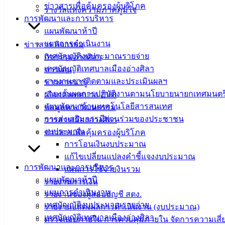
ข่าวสารเพื่อคุ้มครองผู้บริโภค
รางวัลแห่งความภาคภูมิใจ
การพัฒนาและการบริหาร
แผนพัฒนาห้าปี
แผนการดำเนินงาน
ข่าวสาร กิจกรรม
เทศบัญญัติงบประมาณรายจ่าย
กิจกรรมอ่างศิลา
เทศบัญญัติเทศบาลเมืองอ่างศิลา
ข่าวเด่น
รายงานการติดตามและประเมินผลฯ
ข่าวสารน่ารู้
รายงานผลการปฏิบัติงานตามนโยบายนายกเทศมนตร
เลือกตั้งเทศบาล 2568
แผนพัฒนาด้านเทคโนโลยีสารสนเทศ
ข้อมูลทางวัฒนธรรม
การส่งเสริมการมีส่วนร่วมของประชาชน
วารสารเมืองอ่างศิลา
งบประมาณ
ข่าวสารเพื่อคุ้มครองผู้บริโภค
การโอนเงินงบประมาณ
แก้ไขเปลี่ยนแปลงคำชี้แจงงบประมาณ
การพัฒนาและการบริหาร
แผนการใช้จ่ายงินรวม
แผนพัฒนาห้าปี
รายงานการเงิน
แผนการดำเนินงาน
รายงานของผู้สอบบัญชี สตง.
เทศบัญญัติงบประมาณรายจ่าย
รายงานแสดงผลการดำเนินงาน (งบประมาณ)
เทศบัญญัติเทศบาลเมืองอ่างศิลา
ตรวจสอบภายใน การควบคุมภายใน จัดการความเสี่