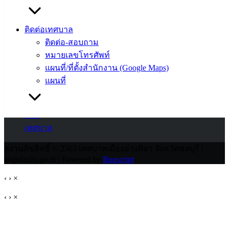
นายก
ประวัติ
ติดต่อเทศบาล
เทศบาล
ติดต่อ-สอบถาม
ผู้บริหาร
หมายเลขโทรศัพท์
และ
แผนที่/ที่ตั้งสำนักงาน (Google Maps)
หัวหน้า
แผนที่
ส่วน
ราชการ
สภา
เทศบาล
สงวนลิขสิทธิ์ © 2563 เทศบาลเมืองอ่างศิลา จังหวัดชลบุรี |
angsilacity.go.th | Powered by
Buuscript
‹
›
×
‹
›
×