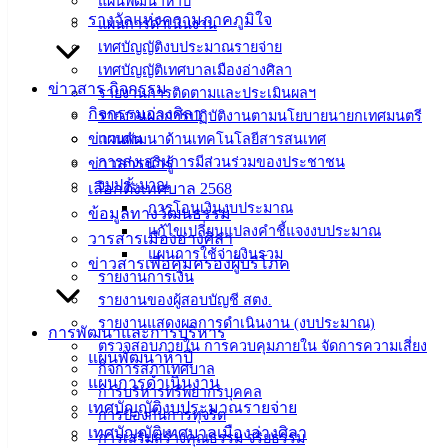
แผนพัฒนาห้าปี
รางวัลแห่งความภาคภูมิใจ
แผนการดำเนินงาน
ดาวน์โหลด
เทศบัญญัติงบประมาณรายจ่าย
แบบ
เทศบัญญัติเทศบาลเมืองอ่างศิลา
ข่าวสาร กิจกรรม
รายงานการติดตามและประเมินผลฯ
ฟอร์ม,
กิจกรรมอ่างศิลา
รายงานผลการปฏิบัติงานตามนโยบายนายกเทศมนตรี
เอกสาร
ข่าวเด่น
แผนพัฒนาด้านเทคโนโลยีสารสนเทศ
คู่มือ
การส่งเสริมการมีส่วนร่วมของประชาชน
ข่าวสารน่ารู้
สำหรับ
งบประมาณ
เลือกตั้งเทศบาล 2568
ประชาชน/
การโอนเงินงบประมาณ
ข้อมูลทางวัฒนธรรม
คู่มือการ
แก้ไขเปลี่ยนแปลงคำชี้แจงงบประมาณ
วารสารเมืองอ่างศิลา
ปฏิบัติ
แผนการใช้จ่ายงินรวม
ข่าวสารเพื่อคุ้มครองผู้บริโภค
งาน
รายงานการเงิน
ข่าวสาร
รายงานของผู้สอบบัญชี สตง.
น่ารู้
รายงานแสดงผลการดำเนินงาน (งบประมาณ)
การพัฒนาและการบริหาร
ศุนย์
ตรวจสอบภายใน การควบคุมภายใน จัดการความเสี่ยง
แผนพัฒนาห้าปี
ข้อมูล
กิจการสภาเทศบาล
แผนการดำเนินงาน
การบริหารทรัพยากรบุคคล
ข่าวสาร
เทศบัญญัติงบประมาณรายจ่าย
การป้องกันการทุจริต
อิเล็กทรอนิกส์
เทศบัญญัติเทศบาลเมืองอ่างศิลา
การเสริมสร้างคุณธรรม จริยธรรม
องค์