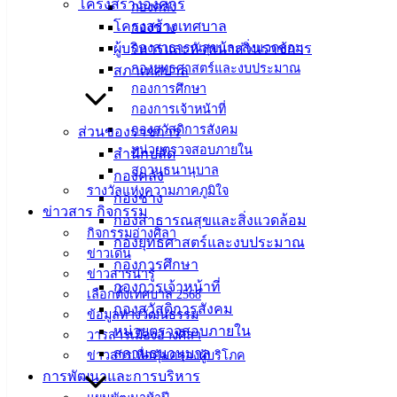
เทศบาล
โครงสร้างองค์กร
กองคลัง
โครงสร้างเทศบาล
กองช่าง
เมืองอ่าง
ผู้บริหารและหัวหน้าส่วนราชการ
กองสาธารณสุขและสิ่งแวดล้อม
กองยุทธศาสตร์และงบประมาณ
สภาเทศบาล
ศิลา
กองการศึกษา
กองการเจ้าหน้าที่
ที่ตั้ง :
กองสวัสดิการสังคม
ส่วนของราชการ
สำนักงาน
หน่วยตรวจสอบภายใน
สำนักปลัด
สถานธนานุบาล
เทศบาลเมือง
กองคลัง
รางวัลแห่งความภาคภูมิใจ
อ่างศิลา 90/338
กองช่าง
ข่าวสาร กิจกรรม
ม.3 ต.เสม็ด
กองสาธารณสุขและสิ่งแวดล้อม
กิจกรรมอ่างศิลา
อ.เมือง จ.ชลบุรี
กองยุทธศาสตร์และงบประมาณ
ข่าวเด่น
20000
กองการศึกษา
ข่าวสารน่ารู้
กองการเจ้าหน้าที่
ติดต่อ :
038-
เลือกตั้งเทศบาล 2568
142-100-104
กองสวัสดิการสังคม
ข้อมูลทางวัฒนธรรม
หน่วยตรวจสอบภายใน
วารสารเมืองอ่างศิลา
บริการ
สถานธนานุบาล
ข่าวสารเพื่อคุ้มครองผู้บริโภค
การพัฒนาและการบริหาร
ประชาชน