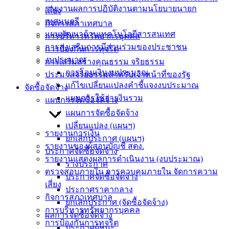
รายงานผลการปฏิบัติงานตามนโยบายนายก
เสี่ยง
ติดต่อ
เทศมนตรี
กิจการสภาเทศบาล
แผนพัฒนาด้านเทคโนโลยีสารสนเทศ
การบริหารทรัพยากรบุคคล
เทศบาล
การส่งเสริมการมีส่วนร่วมของประชาชน
การป้องกันการทุจริต
งบประมาณ
การเสริมสร้างคุณธรรม จริยธรรม
สายตรง
การโอนเงินงบประมาณ
ประมวลจริยธรรมสำหรับเจ้าหน้าที่ของรัฐ
นายก
แก้ไขเปลี่ยนแปลงคำชี้แจงงบประมาณ
จัดซื้อจัดจ้าง
ประวัติ
แผนการใช้จ่ายงินรวม
แผนการจัดซื้อจัดจ้าง
เทศบาล
แผนการจัดซื้อจัดจ้าง
ผู้บริหาร
เปลี่ยนแปลง (แผนฯ)
และ
รายงานการเงิน
ยกเลิกประกาศ (แผนฯ)
หัวหน้า
รายงานของผู้สอบบัญชี สตง.
ประกาศจัดซื้อจัดจ้าง
ส่วน
รายงานแสดงผลการดำเนินงาน (งบประมาณ)
ร่างประกาศ
ราชการ
ตรวจสอบภายใน การควบคุมภายใน จัดการความ
ประกาศจัดซื้อจัดจ้าง
สภา
เสี่ยง
ประกาศราคากลาง
เทศบาล
กิจการสภาเทศบาล
ยกเลิกประกาศ (จัดซื้อจัดจ้าง)
การบริหารทรัพยากรบุคคล
สงวนลิขสิทธิ์ © 2563 เทศบาลเมืองอ่างศิลา จังหวัดชลบุรี |
ผลการจัดซื้อจัดจ้าง
การป้องกันการทุจริต
angsilacity.go.th | Powered by
Buuscript
ประกาศผู้ชนะ