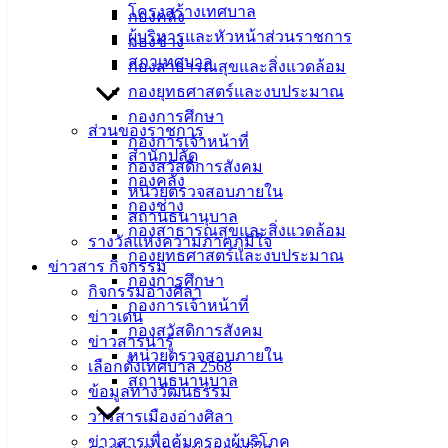
โครงสร้างเทศบาล
กองคลัง
ศิลา
ผู้บริหารและหัวหน้าส่วนราชการ
กองช่าง
สภาเทศบาล
กองสาธารณสุขและสิ่งแวดล้อม
ที่ตั้ง :
กองยุทธศาสตร์และงบประมาณ
สำนักงาน
กองการศึกษา
เทศบาลเมือง
ส่วนของราชการ
กองการเจ้าหน้าที่
อ่างศิลา 90/338
สำนักปลัด
กองสวัสดิการสังคม
ม.3 ต.เสม็ด
กองคลัง
หน่วยตรวจสอบภายใน
อ.เมือง จ.ชลบุรี
กองช่าง
สถานธนานุบาล
20000
กองสาธารณสุขและสิ่งแวดล้อม
รางวัลแห่งความภาคภูมิใจ
กองยุทธศาสตร์และงบประมาณ
ติดต่อ :
038-
ข่าวสาร กิจกรรม
142-100-104
กองการศึกษา
กิจกรรมอ่างศิลา
กองการเจ้าหน้าที่
ข่าวเด่น
บริการ
กองสวัสดิการสังคม
ข่าวสารน่ารู้
หน่วยตรวจสอบภายใน
ประชาชน
เลือกตั้งเทศบาล 2568
สถานธนานุบาล
ข้อมูลทางวัฒนธรรม
วารสารเมืองอ่างศิลา
ดาวน์โหลด
ข่าวสารเพื่อคุ้มครองผู้บริโภค
แบบ