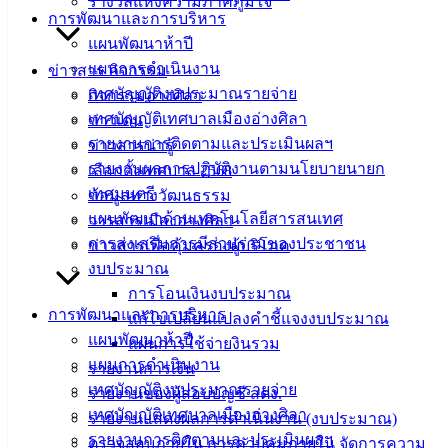
รางวัลแห่งความภาคภูมิใจ
การพัฒนาและการบริหาร
ฟอร์ม,
แผนพัฒนาห้าปี
เอกสาร
แผนการดำเนินงาน
ข่าวสาร กิจกรรม
คู่มือ
เทศบัญญัติงบประมาณรายจ่าย
กิจกรรมอ่างศิลา
สำหรับ
เทศบัญญัติเทศบาลเมืองอ่างศิลา
ข่าวเด่น
ประชาชน/
รายงานการติดตามและประเมินผลฯ
ข่าวสารน่ารู้
คู่มือการ
รายงานผลการปฏิบัติงานตามนโยบายนายก
เลือกตั้งเทศบาล 2568
ปฏิบัติ
เทศมนตรี
ข้อมูลทางวัฒนธรรม
งาน
แผนพัฒนาด้านเทคโนโลยีสารสนเทศ
วารสารเมืองอ่างศิลา
ข่าวสาร
การส่งเสริมการมีส่วนร่วมของประชาชน
ข่าวสารเพื่อคุ้มครองผู้บริโภค
น่ารู้
งบประมาณ
ศุนย์
การโอนเงินงบประมาณ
ข้อมูล
การพัฒนาและการบริหาร
แก้ไขเปลี่ยนแปลงคำชี้แจงงบประมาณ
ข่าวสาร
แผนพัฒนาห้าปี
แผนการใช้จ่ายงินรวม
อิเล็กทรอนิกส์
แผนการดำเนินงาน
รายงานการเงิน
องค์
เทศบัญญัติงบประมาณรายจ่าย
รายงานของผู้สอบบัญชี สตง.
ความรู้
เทศบัญญัติเทศบาลเมืองอ่างศิลา
(Knowledge
รายงานแสดงผลการดำเนินงาน (งบประมาณ)
Management)
รายงานการติดตามและประเมินผลฯ
ตรวจสอบภายใน การควบคุมภายใน จัดการความ