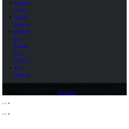
สายตรง
นายก
ประวัติ
เทศบาล
ผู้บริหาร
และ
หัวหน้า
ส่วน
ราชการ
สภา
เทศบาล
สงวนลิขสิทธิ์ © 2563 เทศบาลเมืองอ่างศิลา จังหวัดชลบุรี |
angsilacity.go.th | Powered by
Buuscript
‹
›
×
‹
›
×