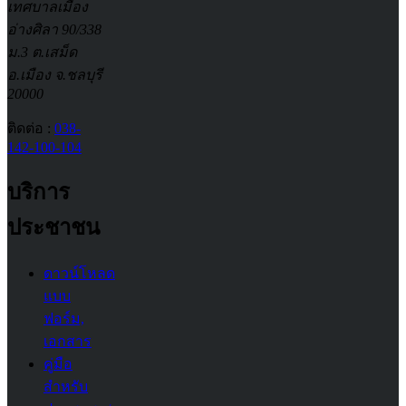
เทศบาลเมือง
อ่างศิลา 90/338
ม.3 ต.เสม็ด
อ.เมือง จ.ชลบุรี
20000
ติดต่อ :
038-
142-100-104
บริการ
ประชาชน
ดาวน์โหลด
แบบ
ฟอร์ม,
เอกสาร
คู่มือ
สำหรับ