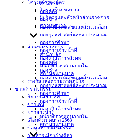
บริการประชาชน
โครงสร้างองค์กร
สำนักปลัด
โครงสร้างเทศบาล
กองคลัง
ดาวน์โหลดแบบฟอร์ม, เอกสาร
ผู้บริหารและหัวหน้าส่วนราชการ
กองช่าง
คู่มือสำหรับประชาชน/คู่มือการปฏิบัติงาน
สภาเทศบาล
กองสาธารณสุขและสิ่งแวดล้อม
ข่าวสารน่ารู้
กองยุทธศาสตร์และงบประมาณ
ศุนย์ข้อมูลข่าวสารอิเล็กทรอนิกส์
กองการศึกษา
ส่วนของราชการ
องค์ความรู้ (Knowledge Management)
กองการเจ้าหน้าที่
สำนักปลัด
กองสวัสดิการสังคม
กองคลัง
ติดต่อเทศบาล
หน่วยตรวจสอบภายใน
กองช่าง
สถานธนานุบาล
กองสาธารณสุขและสิ่งแวดล้อม
สายตรงนายก
รางวัลแห่งความภาคภูมิใจ
กองยุทธศาสตร์และงบประมาณ
ประวัติเทศบาล
ข่าวสาร กิจกรรม
กองการศึกษา
ผู้บริหารและหัวหน้าส่วนราชการ
กิจกรรมอ่างศิลา
กองการเจ้าหน้าที่
สภาเทศบาล
ข่าวเด่น
กองสวัสดิการสังคม
ข่าวสารน่ารู้
สงวนลิขสิทธิ์ © 2563 เทศบาลเมืองอ่างศิลา จังหวัดชลบุรี | angsilac
หน่วยตรวจสอบภายใน
เลือกตั้งเทศบาล 2568
สถานธนานุบาล
ข้อมูลทางวัฒนธรรม
‹
›
×
วารสารเมืองอ่างศิลา