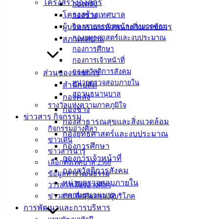
เมืองอ่าง
โครงสร้างองค์กร
กองคลัง
โครงสร้างเทศบาล
กองช่าง
ศิลา
ผู้บริหารและหัวหน้าส่วนราชการ
กองสาธารณสุขและสิ่งแวดล้อม
กองยุทธศาสตร์และงบประมาณ
สภาเทศบาล
กองการศึกษา
ที่ตั้ง :
กองการเจ้าหน้าที่
สำนักงาน
กองสวัสดิการสังคม
ส่วนของราชการ
เทศบาลเมือง
หน่วยตรวจสอบภายใน
สำนักปลัด
อ่างศิลา 90/338
สถานธนานุบาล
กองคลัง
ม.3 ต.เสม็ด
รางวัลแห่งความภาคภูมิใจ
กองช่าง
อ.เมือง จ.ชลบุรี
ข่าวสาร กิจกรรม
20000
กองสาธารณสุขและสิ่งแวดล้อม
กิจกรรมอ่างศิลา
กองยุทธศาสตร์และงบประมาณ
ติดต่อ :
038-
ข่าวเด่น
กองการศึกษา
142-100-104
ข่าวสารน่ารู้
กองการเจ้าหน้าที่
เลือกตั้งเทศบาล 2568
กองสวัสดิการสังคม
บริการ
ข้อมูลทางวัฒนธรรม
หน่วยตรวจสอบภายใน
วารสารเมืองอ่างศิลา
ประชาชน
สถานธนานุบาล
ข่าวสารเพื่อคุ้มครองผู้บริโภค
การพัฒนาและการบริหาร