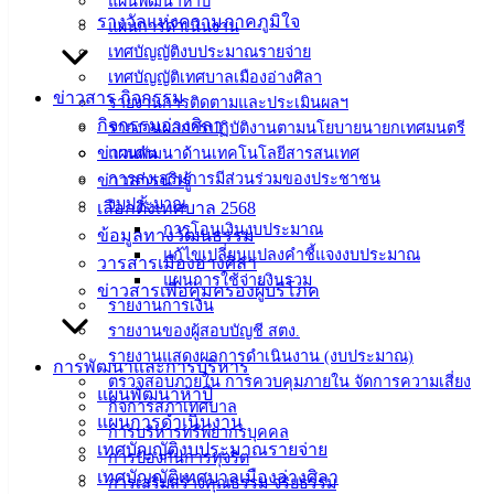
แผนพัฒนาห้าปี
ดาวน์โหลด
รางวัลแห่งความภาคภูมิใจ
แผนการดำเนินงาน
แบบ
เทศบัญญัติงบประมาณรายจ่าย
ฟอร์ม,
เทศบัญญัติเทศบาลเมืองอ่างศิลา
เอกสาร
ข่าวสาร กิจกรรม
รายงานการติดตามและประเมินผลฯ
คู่มือ
กิจกรรมอ่างศิลา
รายงานผลการปฏิบัติงานตามนโยบายนายกเทศมนตรี
สำหรับ
ข่าวเด่น
แผนพัฒนาด้านเทคโนโลยีสารสนเทศ
ประชาชน/
การส่งเสริมการมีส่วนร่วมของประชาชน
ข่าวสารน่ารู้
คู่มือการ
งบประมาณ
เลือกตั้งเทศบาล 2568
ปฏิบัติ
การโอนเงินงบประมาณ
ข้อมูลทางวัฒนธรรม
งาน
แก้ไขเปลี่ยนแปลงคำชี้แจงงบประมาณ
วารสารเมืองอ่างศิลา
ข่าวสาร
แผนการใช้จ่ายงินรวม
ข่าวสารเพื่อคุ้มครองผู้บริโภค
รายงานการเงิน
น่ารู้
รายงานของผู้สอบบัญชี สตง.
ศุนย์
รายงานแสดงผลการดำเนินงาน (งบประมาณ)
ข้อมูล
การพัฒนาและการบริหาร
ตรวจสอบภายใน การควบคุมภายใน จัดการความเสี่ยง
ข่าวสาร
แผนพัฒนาห้าปี
กิจการสภาเทศบาล
อิเล็กทรอนิกส์
แผนการดำเนินงาน
การบริหารทรัพยากรบุคคล
องค์
เทศบัญญัติงบประมาณรายจ่าย
การป้องกันการทุจริต
ความรู้
เทศบัญญัติเทศบาลเมืองอ่างศิลา
การเสริมสร้างคุณธรรม จริยธรรม