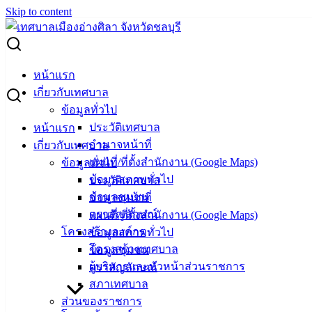
Skip to content
Search for:
หน้าแรก
เกี่ยวกับเทศบาล
ข้อมูลทั่วไป
ประวัติเทศบาล
หน้าแรก
อำนาจหน้าที่
เกี่ยวกับเทศบาล
vichakarn3
แผนที่/ที่ตั้งสำนักงาน (Google Maps)
ข้อมูลทั่วไป
ข้อมูลสภาพทั่วไป
ประวัติเทศบาล
ข้อมูลชุมชน
23 ก.ย. 2568
ภัยที่แอบแฝงจากการเสริมความงาม
อำนาจหน้าที่
ตราสัญลักษณ์
23 ก.ย. 2568
ทำไมข้าวสารบรรจุถุงต้องควบคุมฉลาก
แผนที่/ที่ตั้งสำนักงาน (Google Maps)
โครงสร้างองค์กร
23 ก.ย. 2568
เช่าห้องพักอาศัย…ให้สบายใจต้องรู้อะไรบ้าง
ข้อมูลสภาพทั่วไป
โครงสร้างเทศบาล
23 ก.ย. 2568
ผลการคัดเลือกจังหวัดและองค์กรปกครองส่วนท้อง
ข้อมูลชุมชน
ผู้บริหารและหัวหน้าส่วนราชการ
ถิ่นที่ได้รับรางวัลท้องถิ่นที่มีศักยภาพสูงประจำปี 2568 (Local
ตราสัญลักษณ์
Award 2025)
สภาเทศบาล
18 ก.ย. 2568
รายการ เสียงจากใจไทยคู่ฟ้า
ส่วนของราชการ