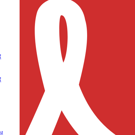
ี
ี
ยง