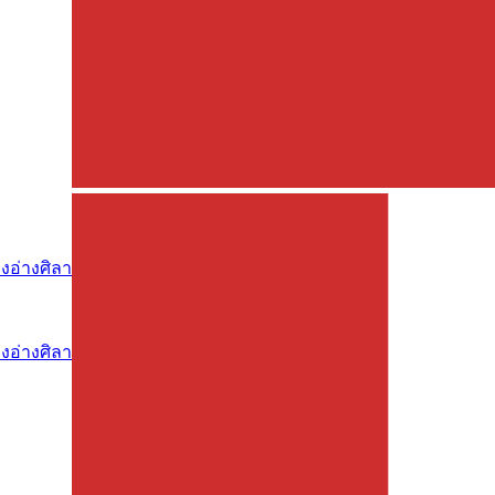
งอ่างศิลา
งอ่างศิลา